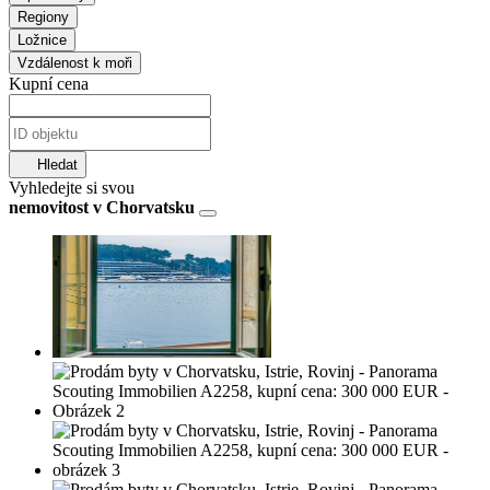
Regiony
Ložnice
Vzdálenost k moři
Kupní cena
Hledat
Vyhledejte si svou
nemovitost v Chorvatsku