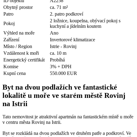
ID objektu
A2258
Obytný prostor
ca. 71 m²
Patro
2. patro podkroví
2 ložnice, koupelna, obývací pokoj s
Pokoj
kuchyní a jídelním koutem
Výhled na moře
Ano
Zařízení
Invertorové klimatizace
Místo / Region
Istrie - Rovinj
Vzdálenost k moři
ca. 10 m
Energetický certifikát
Probíhá
Komise
3% + DPH
Kupní cena
550.000 EUR
Byt na dvou podlažích ve fantastické
lokalitě u moře ve starém městě Rovinj
na Istrii
Tato nemovitost je atraktivní apartmán na fantastickém místě u moře
v centru města Rovinj na Istrii.
Byt se rozkládá na dvou podlažích ve druhém patře a podkroví. Ve