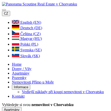
CZ
English (EN)
Deutsch (DE)
Čeština (CZ)
Magyar (HU)
Polski (PL)
Svenska (SE)
Slovák (SK)
Home
Domy / Vily
Apartmány
Pozemky
Nemovitosti Přímo u Moře
Informace
Vedlejší náklady při koupi nemovitosti v Chorvatsku
Kontakt
Vyhledejte si svou
nemovitost v Chorvatsku
Apartmány