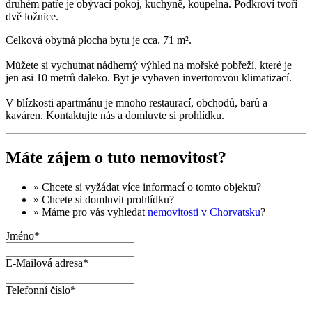
druhém patře je obývací pokoj, kuchyně, koupelna. Podkroví tvoří
dvě ložnice.
Celková obytná plocha bytu je cca. 71 m².
Můžete si vychutnat nádherný výhled na mořské pobřeží, které je
jen asi 10 metrů daleko. Byt je vybaven invertorovou klimatizací.
V blízkosti apartmánu je mnoho restaurací, obchodů, barů a
kaváren. Kontaktujte nás a domluvte si prohlídku.
Máte zájem o tuto nemovitost?
» Chcete si vyžádat
více informací
o tomto objektu?
» Chcete si domluvit
prohlídku
?
» Máme pro vás vyhledat
nemovitosti v Chorvatsku
?
Jméno*
E-Mailová adresa*
Telefonní číslo*