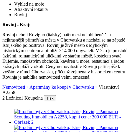
Výhled na moře
Atraktivní lokalita
Rovinj
Rovinj - Kraj:
Rovinj neboli Rovigno (italsky) patří mezi nejoblíbenější a
nejkrásnější přímořská města v Chorvatsku a nachází se na západě
Istrijského poloostrova. Rovinj je živé město s idylickým
historickým centrem a přibližně 14 000 obyvateli. Město je proslulé
úzkými, romantickými uličkami ve starém městě, kostelem svaté
Eufemie, množstvím obchodů, kaváren u moře, restaurací a řadou
krásných pláží v okolí. Ceny nemovitostí v Rovinji patří spíše k
vyšším v rámci Chorvatska, přičemž zejména v historickém centru
Rovinja je nabídka nemovitostí velmi omezená.
Nemovitosti
»
Apartmány ke koupi v Chorvatsku
»
Vlastnictví
A2258
2 Ložnice
1 Koupelna
Tisk