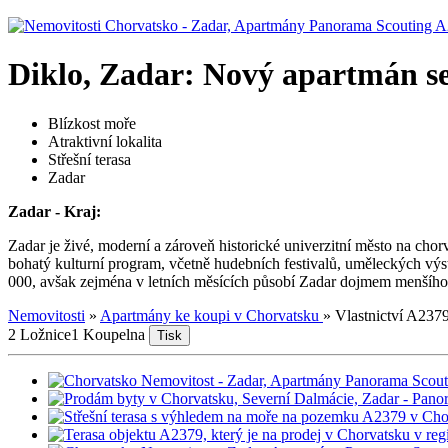
Diklo, Zadar: Nový apartmán se 
Blízkost moře
Atraktivní lokalita
Střešní terasa
Zadar
Zadar - Kraj:
Zadar je živé, moderní a zároveň historické univerzitní město na c
bohatý kulturní program, včetně hudebních festivalů, uměleckých výsta
000, avšak zejména v letních měsících působí Zadar dojmem menšího, k
Nemovitosti
»
Apartmány ke koupi v Chorvatsku
»
Vlastnictví A237
2 Ložnice
1 Koupelna
Tisk