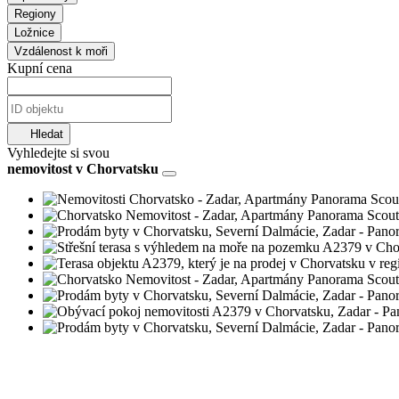
Regiony
Ložnice
Vzdálenost k moři
Kupní cena
Hledat
Vyhledejte si svou
nemovitost v Chorvatsku