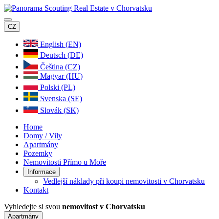
CZ
English (EN)
Deutsch (DE)
Čeština (CZ)
Magyar (HU)
Polski (PL)
Svenska (SE)
Slovák (SK)
Home
Domy / Vily
Apartmány
Pozemky
Nemovitosti Přímo u Moře
Informace
Vedlejší náklady při koupi nemovitosti v Chorvatsku
Kontakt
Vyhledejte si svou
nemovitost v Chorvatsku
Apartmány