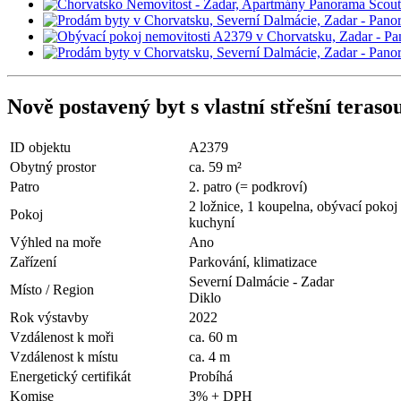
Nově postavený byt s vlastní střešní teraso
ID objektu
A2379
Obytný prostor
ca. 59 m²
Patro
2. patro (= podkroví)
2 ložnice, 1 koupelna, obývací pokoj 
Pokoj
kuchyní
Výhled na moře
Ano
Zařízení
Parkování, klimatizace
Severní Dalmácie - Zadar
Místo / Region
Diklo
Rok výstavby
2022
Vzdálenost k moři
ca. 60 m
Vzdálenost k místu
ca. 4 m
Energetický certifikát
Probíhá
Komise
3% + DPH