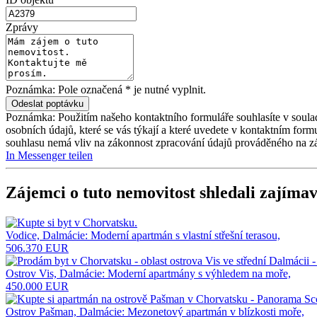
Zprávy
Poznámka: Pole označená * je nutné vyplnit.
Poznámka: Použitím našeho kontaktního formuláře souhlasíte v soula
osobních údajů, které se vás týkají a které uvedete v kontaktním for
souhlasu nemá vliv na zákonnost zpracování údajů prováděného na z
In Messenger teilen
Zájemci o tuto nemovitost shledali zajímav
Vodice, Dalmácie: Moderní apartmán s vlastní střešní terasou,
506.370 EUR
Ostrov Vis, Dalmácie: Moderní apartmány s výhledem na moře,
450.000 EUR
Ostrov Pašman, Dalmácie: Mezonetový apartmán v blízkosti moře,