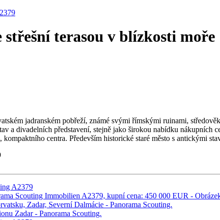
střešní terasou v blízkosti moře
horvatském jadranském pobřeží, známé svými římskými ruinami, středov
v a divadelních představení, stejně jako širokou nabídku nákupních cent
ompaktního centra. Především historické staré město s antickými stavba
9