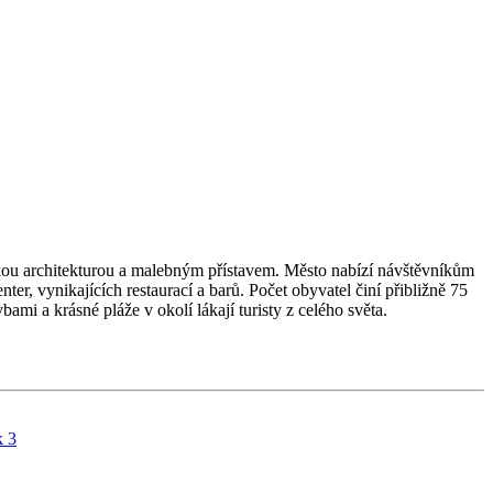
ěkou architekturou a malebným přístavem. Město nabízí návštěvníkům
er, vynikajících restaurací a barů. Počet obyvatel činí přibližně 75
mi a krásné pláže v okolí lákají turisty z celého světa.