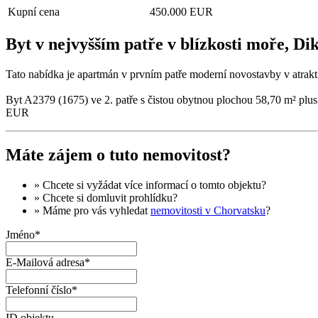
Kupní cena
450.000 EUR
Byt v nejvyšším patře v blízkosti moře, Di
Tato nabídka je apartmán v prvním patře moderní novostavby v atraktiv
Byt A2379 (1675) ve 2. patře s čistou obytnou plochou 58,70 m² plus 
EUR
Máte zájem o tuto nemovitost?
» Chcete si vyžádat
více informací
o tomto objektu?
» Chcete si domluvit
prohlídku
?
» Máme pro vás vyhledat
nemovitosti v Chorvatsku
?
Jméno*
E-Mailová adresa*
Telefonní číslo*
ID objektu