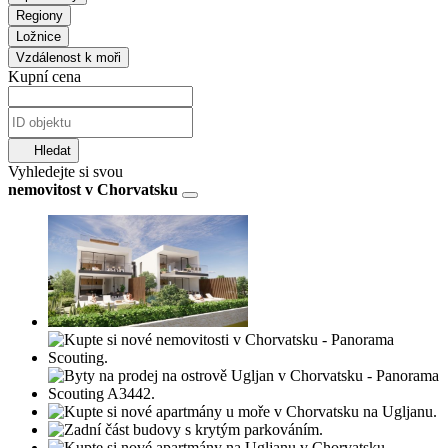
Regiony
Ložnice
Vzdálenost k moři
Kupní cena
Hledat
Vyhledejte si svou
nemovitost v Chorvatsku