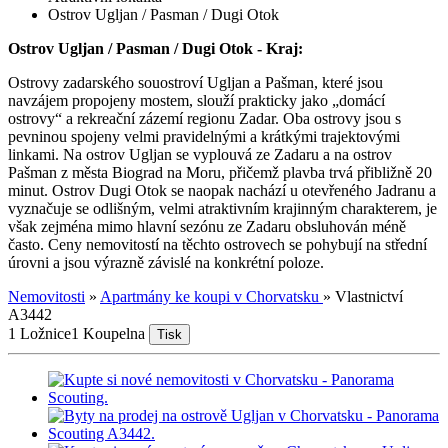
Ostrov Ugljan / Pasman / Dugi Otok
Ostrov Ugljan / Pasman / Dugi Otok - Kraj:
Ostrovy zadarského souostroví Ugljan a Pašman, které jsou
navzájem propojeny mostem, slouží prakticky jako „domácí
ostrovy“ a rekreační zázemí regionu Zadar. Oba ostrovy jsou s
pevninou spojeny velmi pravidelnými a krátkými trajektovými
linkami. Na ostrov Ugljan se vyplouvá ze Zadaru a na ostrov
Pašman z města Biograd na Moru, přičemž plavba trvá přibližně 20
minut. Ostrov Dugi Otok se naopak nachází u otevřeného Jadranu a
vyznačuje se odlišným, velmi atraktivním krajinným charakterem, je
však zejména mimo hlavní sezónu ze Zadaru obsluhován méně
často. Ceny nemovitostí na těchto ostrovech se pohybují na střední
úrovni a jsou výrazně závislé na konkrétní poloze.
Nemovitosti
»
Apartmány ke koupi v Chorvatsku
»
Vlastnictví
A3442
1 Ložnice
1 Koupelna
Tisk