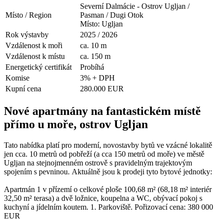
Severní Dalmácie - Ostrov Ugljan /
Místo / Region
Pasman / Dugi Otok
Místo: Ugljan
Rok výstavby
2025 / 2026
Vzdálenost k moři
ca. 10 m
Vzdálenost k místu
ca. 150 m
Energetický certifikát
Probíhá
Komise
3% + DPH
Kupní cena
280.000 EUR
Nové apartmány na fantastickém místě
přímo u moře, ostrov Ugljan
Tato nabídka platí pro moderní, novostavby bytů ve vzácné lokalitě
jen cca. 10 metrů od pobřeží (a cca 150 metrů od moře) ve městě
Ugljan na stejnojmenném ostrově s pravidelným trajektovým
spojením s pevninou. Aktuálně jsou k prodeji tyto bytové jednotky:
Apartmán 1 v přízemí o celkové ploše 100,68 m² (68,18 m² interiér
32,50 m² terasa) a dvě ložnice, koupelna a WC, obývací pokoj s
kuchyní a jídelním koutem. 1. Parkoviště. Pořizovací cena: 380 000
EUR