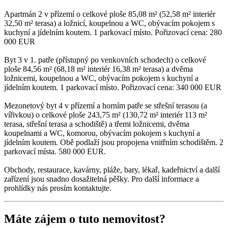
Apartmán 2 v přízemí o celkové ploše 85,08 m² (52,58 m² interiér
32,50 m² terasa) a ložnicí, koupelnou a WC, obývacím pokojem s
kuchyní a jídelním koutem. 1 parkovací místo. Pořizovací cena: 280
000 EUR
Byt 3 v 1. patře (přístupný po venkovních schodech) o celkové
ploše 84,56 m² (68,18 m² interiér 16,38 m² terasa) a dvěma
ložnicemi, koupelnou a WC, obývacím pokojem s kuchyní a
jídelním koutem. 1 parkovací místo. Pořizovací cena: 340 000 EUR
Mezonetový byt 4 v přízemí a horním patře se střešní terasou (a
vířivkou) o celkové ploše 243,75 m² (130,72 m² interiér 113 m²
terasa, střešní terasa a schodiště) a třemi ložnicemi, dvěma
koupelnami a WC, komorou, obývacím pokojem s kuchyní a
jídelním koutem. Obě podlaží jsou propojena vnitřním schodištěm. 2
parkovací místa. 580 000 EUR.
Obchody, restaurace, kavárny, pláže, bary, lékař, kadeřnictví a další
zařízení jsou snadno dosažitelná pěšky. Pro další informace a
prohlídky nás prosím kontaktujte.
Máte zájem o tuto nemovitost?