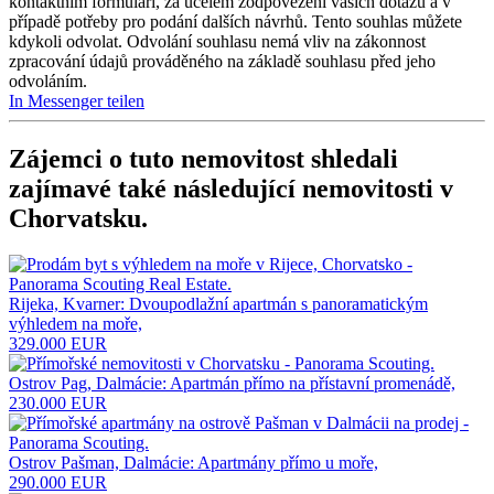
kontaktním formuláři, za účelem zodpovězení vašich dotazů a v
případě potřeby pro podání dalších návrhů. Tento souhlas můžete
kdykoli odvolat. Odvolání souhlasu nemá vliv na zákonnost
zpracování údajů prováděného na základě souhlasu před jeho
odvoláním.
In Messenger teilen
Zájemci o tuto nemovitost shledali
zajímavé také následující
nemovitosti v
Chorvatsku
.
Rijeka, Kvarner: Dvoupodlažní apartmán s panoramatickým
výhledem na moře,
329.000 EUR
Ostrov Pag, Dalmácie: Apartmán přímo na přístavní promenádě,
230.000 EUR
Ostrov Pašman, Dalmácie: Apartmány přímo u moře,
290.000 EUR