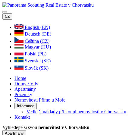
CZ
English (EN)
Deutsch (DE)
Čeština (CZ)
Magyar (HU)
Polski (PL)
Svenska (SE)
Slovák (SK)
Home
Domy / Vily
Apartmány
Pozemky
Nemovitosti Přímo u Moře
Informace
Vedlejší náklady při koupi nemovitosti v Chorvatsku
Kontakt
Vyhledejte si svou
nemovitost v Chorvatsku
Apartmány