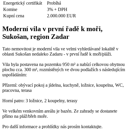
Energetický certifikát
Probíhá
Komise
3% + DPH
Kupní cena
2.000.000 EUR
Moderní vila v první řadě k moři,
Sukošan, region Zadar
Tato nemovitost je moderní vila ve velmi vyhledávané lokalitě v
oblasti Sukošan nedaleko Zadaru - v první řadě k moři/pláži.
Vila byla postavena na pozemku 950 m² a nabízí celkovou obytnou
plochu cca. 300 m², rozmístěných ve dvou podlažích s následujícím
uspořádáním:
Přízemí: obývací pokoj a jídelna, kuchyně, ložnice, koupelna, WC,
pracovna, terasa
Horní patro: 3 ložnice, 2 koupelny, terasy
Ve velkém venkovním areálu je bazén. Ze zahrady se dostanete
přímo na pláž/břeh moře.
Pro další informace a prohlídky nás prosím kontaktujte.