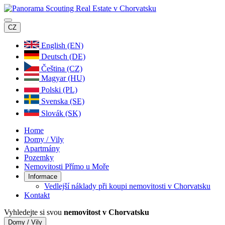
CZ
English (EN)
Deutsch (DE)
Čeština (CZ)
Magyar (HU)
Polski (PL)
Svenska (SE)
Slovák (SK)
Home
Domy / Vily
Apartmány
Pozemky
Nemovitosti Přímo u Moře
Informace
Vedlejší náklady při koupi nemovitosti v Chorvatsku
Kontakt
Vyhledejte si svou
nemovitost v Chorvatsku
Domy / Vily