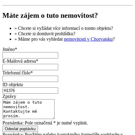
Máte zájem o tuto nemovitost?
» Chcete si vyžádat
více informací
o tomto objektu?
» Chcete si domluvit
prohlídku
?
» Máme pro vás vyhledat
nemovitosti v Chorvatsku
?
Jméno*
E-Mailová adresa*
Telefonní číslo*
ID objektu
Zprávy
Poznámka: Pole označená * je nutné vyplnit.
Poznámka: Použitím našeho kontaktního formuláře souhlasíte v