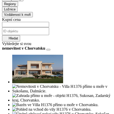
Regiony
Ložnice
Vzdálenost k moři
Kupní cena
Hledat
Vyhledejte si svou
nemovitost v Chorvatsku