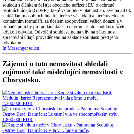
souladu s článkem 6(1)(a) obecného nařízení EU o ochraně
osobních údajů (GDPR), které vstoupilo v platnost 25. května 2018,
s ukládáním osobních údajů, které se vás týkají a které uvedete v
kontaktním formuláři, za účelem zodpovězení vašich dotazů a v
případě potřeby pro podání dalších návrhů. Tento souhlas můžete
kdykoli odvolat. Odvolání souhlasu nemá vliv na zákonnost
zpracování údajů prováděného na základě souhlasu před jeho
odvoláním.
In Messenger teilen
Zájemci o tuto nemovitost shledali
zajímavé také následující
nemovitosti v
Chorvatsku
.
Medulin, Istrie: Reprezentativní vila přímo u moře,
2.300.000 EUR
Ostrov Brač, Dalmácie: Luxusní vila ve středomořském stylu,
1.800.000 EUR
Ostrov Brač, Dalmácie: Vila v 1. řadě u moře,