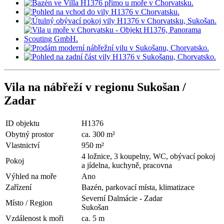
Vila na nábřeží v regionu Sukošan /
Zadar
ID objektu
H1376
Obytný prostor
ca. 300 m²
Vlastnictví
950 m²
4 ložnice, 3 koupelny, WC, obývací pokoj
Pokoj
a jídelna, kuchyně, pracovna
Výhled na moře
Ano
Zařízení
Bazén, parkovací místa, klimatizace
Severní Dalmácie - Zadar
Místo / Region
Sukošan
Vzdálenost k moři
ca. 5 m