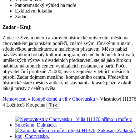
Panoramatický výhled na moře
Exkluzivní lokalita
Zadar
Zadar - Kraj:
Zadar je živé, moderní a zároveň historické univerzitní město na
chorvatském jadranském pobřeží, známé svými římskými ruinami,
středověkou architekturou a malebným přístavem. Město nabízí
návštěvníkům bohatý kulturní program, včetně hudebních festivalů,
uměleckých výstav a divadelních představení, stejně jako širokou
nabídku nákupních center, vynikajících restaurací a barů. Počet
obyvatel činí přibližně 75 000, avšak zejména v letních měsících
působí Zadar dojmem menšího, kompaktního centra. Především
historické staré město s antickými stavbami a krásné pláže v okolí
lákají turisty z celého světa.
Nemovitosti
»
Koupě domů a vil v Chorvatsku
»
Vlastnictví H1376
4 Ložnice
3 Koupelna
Tisk