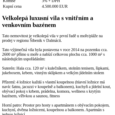
Komise
3% + DPH
Kupní cena
4.500.000 EUR
Velkolepá luxusní vila s vnitřním a
venkovním bazénem
Tato nemovitost je velkolepá vila v první řadě u moře/pláže na
prodej v regionu Šibenik v Dalmácii.
Tato výjimečná vila byla postavena v roce 2014 na pozemku cca.
2600 m² přímo u moře a nabízí celkovou plochu cca. 1000 m² s
následujícím uspořádáním:
Suterén: Hala cca. 120 m² s kulečníkem, stolním tenisem, šipkami,
jukeboxem, krbem, vinným sklípkem a velkým jídelním stolem
Přízemí: 4 ložnice každá s vlastní koupelnou (hlavní ložnice má
navíc šatnu, jacuzzi v koupelně a balkonem), kuchyň a jídelní kout,
obývací pokoj s krbem, prádelna, komora, wellness s krytým
bazénem, vířivkou a saunou, fitness
Horní patro: Prostor pro hosty s apartmánem s obývacím pokojem,
kuchyní, dvěma ložnicemi, koupelnou a balkonem. Apartmán s
jednou ložnicí