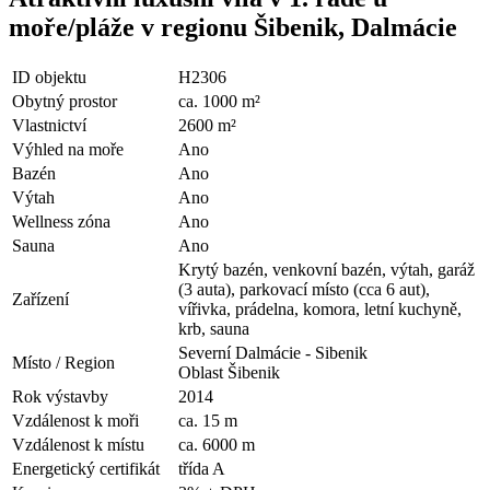
moře/pláže v regionu Šibenik, Dalmácie
ID objektu
H2306
Obytný prostor
ca. 1000 m²
Vlastnictví
2600 m²
Výhled na moře
Ano
Bazén
Ano
Výtah
Ano
Wellness zóna
Ano
Sauna
Ano
Krytý bazén, venkovní bazén, výtah, garáž
(3 auta), parkovací místo (cca 6 aut),
Zařízení
vířivka, prádelna, komora, letní kuchyně,
krb, sauna
Severní Dalmácie - Sibenik
Místo / Region
Oblast Šibenik
Rok výstavby
2014
Vzdálenost k moři
ca. 15 m
Vzdálenost k místu
ca. 6000 m
Energetický certifikát
třída A