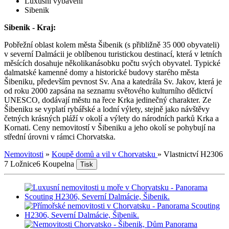
Luxusní vybavení
Sibenik
Sibenik - Kraj:
Pobřežní oblast kolem města Šibenik (s přibližně 35 000 obyvateli)
v severní Dalmácii je oblíbenou turistickou destinací, která v letních
měsících dosahuje několikanásobku počtu svých obyvatel. Typické
dalmatské kamenné domy a historické budovy starého města
Šibeniku, především pevnost Sv. Ana a katedrála Sv. Jakov, která je
od roku 2000 zapsána na seznamu světového kulturního dědictví
UNESCO, dodávají městu na řece Krka jedinečný charakter. Ze
Šibeniku se vyplatí rybářské a lodní výlety, stejně jako návštěvy
četných krásných pláží v okolí a výlety do národních parků Krka a
Kornati. Ceny nemovitostí v Šibeniku a jeho okolí se pohybují na
střední úrovni v rámci Chorvatska.
Nemovitosti
»
Koupě domů a vil v Chorvatsku
»
Vlastnictví H2306
7 Ložnice
6 Koupelna
Tisk