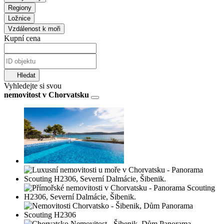
Regiony
Ložnice
Vzdálenost k moři
Kupní cena
Hledat
Vyhledejte si svou
nemovitost v Chorvatsku