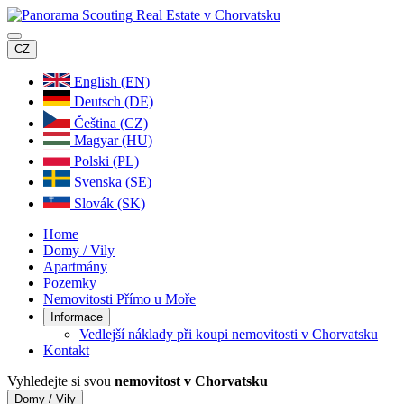
CZ
English (EN)
Deutsch (DE)
Čeština (CZ)
Magyar (HU)
Polski (PL)
Svenska (SE)
Slovák (SK)
Home
Domy / Vily
Apartmány
Pozemky
Nemovitosti Přímo u Moře
Informace
Vedlejší náklady při koupi nemovitosti v Chorvatsku
Kontakt
Vyhledejte si svou
nemovitost v Chorvatsku
Domy / Vily