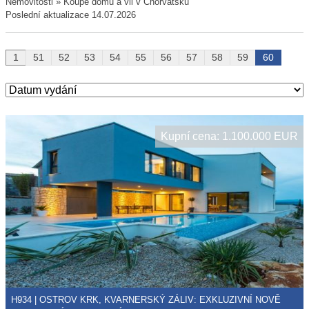
Nemovitosti » Koupě domů a vil v Chorvatsku
Poslední aktualizace 14.07.2026
1
51
52
53
54
55
56
57
58
59
60
Kupní cena: 1.100.000 EUR
H934 | OSTROV KRK, KVARNERSKÝ ZÁLIV: EXKLUZIVNÍ NOVĚ