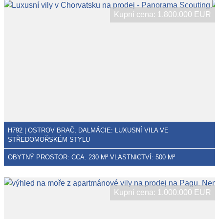
Kupní cena: 1.800.000 EUR
H792 | OSTROV BRAČ, DALMÁCIE: LUXUSNÍ VILA VE
STŘEDOMOŘSKÉM STYLU
OBYTNÝ PROSTOR: CCA. 230 M² VLASTNICTVÍ: 500 M²
Kupní cena: 1.000.000 EUR