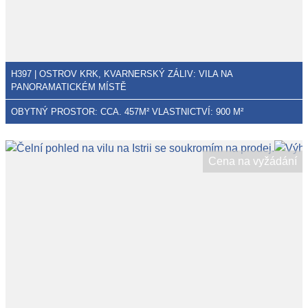
H397 | OSTROV KRK, KVARNERSKÝ ZÁLIV: VILA NA
PANORAMATICKÉM MÍSTĚ
OBYTNÝ PROSTOR: CCA. 457M² VLASTNICTVÍ: 900 M²
Cena na vyžádání