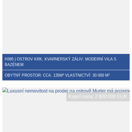
H385 | OSTROV KRK, KVARNERSKÝ ZÁLIV: MODERNÍ VILA S
BAZÉNEM
OBYTNÝ PROSTOR: CCA. 135M² VLASTNICTVÍ: 30 000 M²
Kupní cena: 2.800.000 EUR