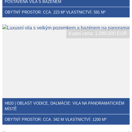
POSTAVENÁ VILA S BAZÉNEM
OBYTNÝ PROSTOR: CCA. 223 M² VLASTNICTVÍ: 591 M²
Kupní cena: 1.099.000 EUR
H820 | OBLAST VODICE, DALMÁCIE: VILA NA PANORAMATICKÉM
MÍSTĚ
OBYTNÝ PROSTOR: CCA. 342 M VLASTNICTVÍ: 1200 M²