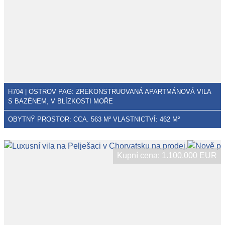
H704 | OSTROV PAG: ZREKONSTRUOVANÁ APARTMÁNOVÁ VILA
S BAZÉNEM, ​​V BLÍZKOSTI MOŘE
OBYTNÝ PROSTOR: CCA. 563 M² VLASTNICTVÍ: 462 M²
Kupní cena: 1.100.000 EUR