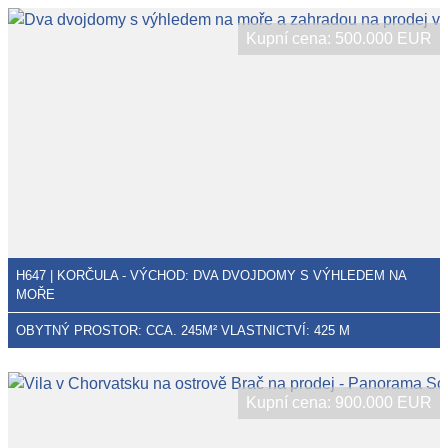
Kupní cena: 500.000 EUR
H647 | KORČULA - VÝCHOD: DVA DVOJDOMY S VÝHLEDEM NA
MOŘE
OBYTNÝ PROSTOR: CCA. 245M² VLASTNICTVÍ: 425 M
Kupní cena: 900.000 EUR