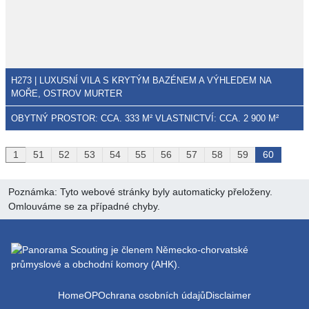
H273 | LUXUSNÍ VILA S KRYTÝM BAZÉNEM A VÝHLEDEM NA
MOŘE, OSTROV MURTER
OBYTNÝ PROSTOR: CCA. 333 M² VLASTNICTVÍ: CCA. 2 900 M²
1
51
52
53
54
55
56
57
58
59
60
Poznámka: Tyto webové stránky byly automaticky přeloženy.
Omlouváme se za případné chyby.
Home
OP
Ochrana osobních údajů
Disclaimer