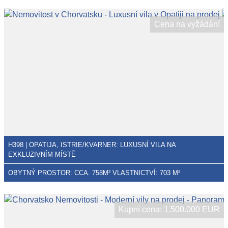
Cena na vyžádání
H398 | OPATIJA, ISTRIE/KVARNER: LUXUSNÍ VILA NA
EXKLUZIVNÍM MÍSTĚ
OBYTNÝ PROSTOR: CCA. 758M² VLASTNICTVÍ: 703 M²
Kupní cena: 1.500.000 EUR