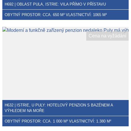
H692 | OBLAST PULA, ISTRIE: VILA PŘÍMO V PŘÍSTAVU
OBYTNÝ PROSTOR: CCA. 650 M² VLASTNICTVÍ: 1065 M²
Cena na vyžádání
H632 | ISTRIE, U PULY: HOTELOVÝ PENZION S BAZÉNEM A
VÝHLEDEM NA MOŘE
OBYTNÝ PROSTOR: CCA. 1 000 M² VLASTNICTVÍ: 1.380 M²