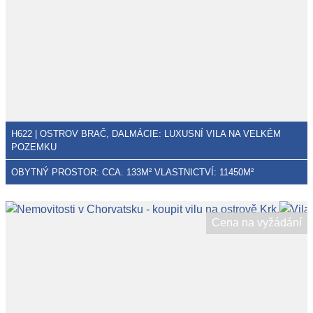
H622 | OSTROV BRAČ, DALMÁCIE: LUXUSNÍ VILA NA VELKÉM
POZEMKU
OBYTNÝ PROSTOR: CCA. 133M² VLASTNICTVÍ: 11450M²
Cena na vyžádání