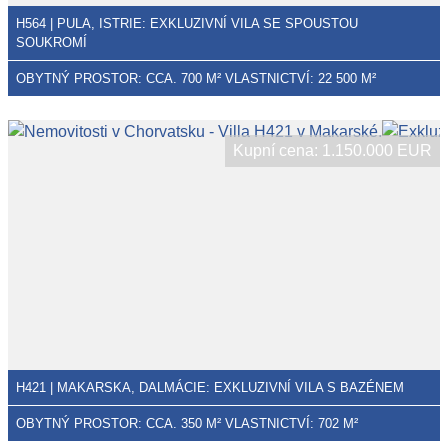
H564 | PULA, ISTRIE: EXKLUZIVNÍ VILA SE SPOUSTOU
SOUKROMÍ
OBYTNÝ PROSTOR: CCA. 700 M² VLASTNICTVÍ: 22 500 M²
Kupní cena: 1.150.000 EUR
H421 | MAKARSKA, DALMÁCIE: EXKLUZIVNÍ VILA S BAZÉNEM
OBYTNÝ PROSTOR: CCA. 350 M² VLASTNICTVÍ: 702 M²