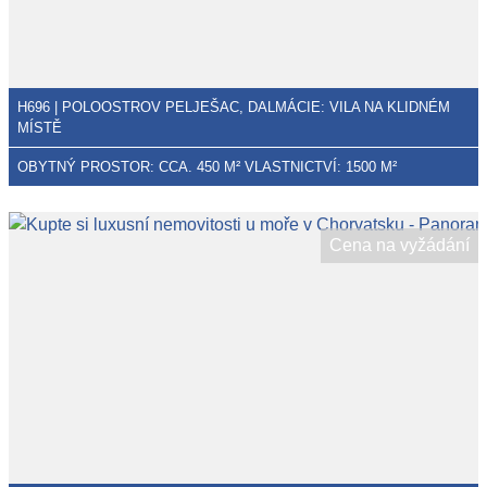
H696 | POLOOSTROV PELJEŠAC, DALMÁCIE: VILA NA KLIDNÉM
MÍSTĚ
OBYTNÝ PROSTOR: CCA. 450 M² VLASTNICTVÍ: 1500 M²
Cena na vyžádání