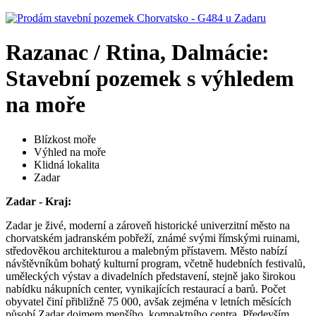
Razanac / Rtina, Dalmácie:
Stavební pozemek s výhledem
na moře
Blízkost moře
Výhled na moře
Klidná lokalita
Zadar
Zadar - Kraj:
Zadar je živé, moderní a zároveň historické univerzitní město na
chorvatském jadranském pobřeží, známé svými římskými ruinami,
středověkou architekturou a malebným přístavem. Město nabízí
návštěvníkům bohatý kulturní program, včetně hudebních festivalů,
uměleckých výstav a divadelních představení, stejně jako širokou
nabídku nákupních center, vynikajících restaurací a barů. Počet
obyvatel činí přibližně 75 000, avšak zejména v letních měsících
působí Zadar dojmem menšího, kompaktního centra. Především