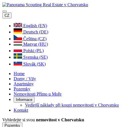
CZ
English (EN)
Deutsch (DE)
Čeština (CZ)
Magyar (HU)
Polski (PL)
Svenska (SE)
Slovák (SK)
Home
Domy / Vily
Apartmány
Pozemky
Nemovitosti Přímo u Moře
Informace
Vedlejší náklady při koupi nemovitosti v Chorvatsku
Kontakt
Vyhledejte si svou
nemovitost v Chorvatsku
Pozemky