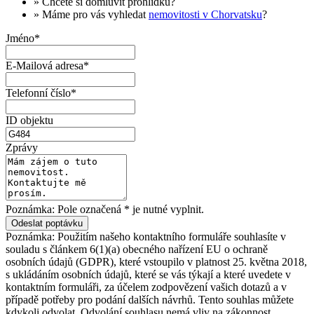
» Chcete si domluvit
prohlídku
?
» Máme pro vás vyhledat
nemovitosti v Chorvatsku
?
Jméno*
E-Mailová adresa*
Telefonní číslo*
ID objektu
Zprávy
Poznámka: Pole označená * je nutné vyplnit.
Poznámka: Použitím našeho kontaktního formuláře souhlasíte v
souladu s článkem 6(1)(a) obecného nařízení EU o ochraně
osobních údajů (GDPR), které vstoupilo v platnost 25. května 2018,
s ukládáním osobních údajů, které se vás týkají a které uvedete v
kontaktním formuláři, za účelem zodpovězení vašich dotazů a v
případě potřeby pro podání dalších návrhů. Tento souhlas můžete
kdykoli odvolat. Odvolání souhlasu nemá vliv na zákonnost