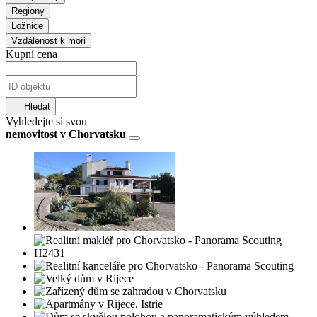
Regiony
Ložnice
Vzdálenost k moři
Kupní cena
Hledat
Vyhledejte si svou
nemovitost v Chorvatsku