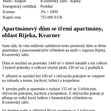
Místo / Region
Kvarnerský záliv - Rijeka
Energetický certifikát
Probíhá
Komise
3% + DPH
Kupní cena
755.000 EUR
Apartmánový dům se třemi apartmány,
oblast Rijeka, Kvarner
Jsme rádi, že vám můžeme nabídnout tento prostorný dům se třemi
apartmány a panoramatickým výhledem na moře v regionu Rijeka,
Kvarnerský záliv.
Dům se nachází na pozemku 1440 m² v dobré lokalitě a má celkem
3 bytové jednotky o celkové obytné ploše 330 m² na 2 podlažích.
V přízemí se nachází byt 100 m² s obývacím pokojem se vstupem
na zahradu a terasu, kuchyní, ložnicí a koupelnou.
V prvním patře je apartmán o rozloze 155 m² se 3 ložnicemi,
obývacím pokojem, kuchyní a koupelnou. Z obývacího pokoje je
přístup na velký krytý balkon s fantastickým výhledem na
Kvarnerský záliv.
Ve druhém patře je přibližně 80 m² apartmán se 2 ložnicemi,