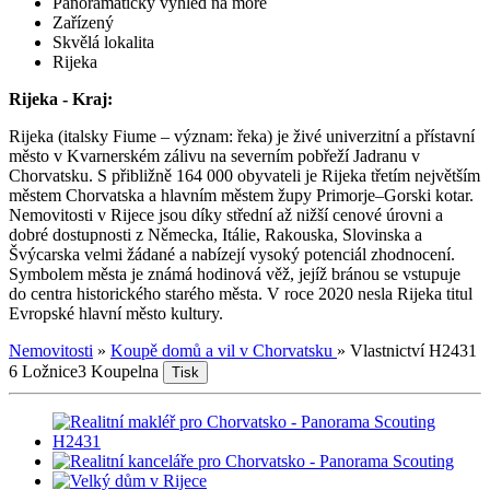
Panoramatický výhled na moře
Zařízený
Skvělá lokalita
Rijeka
Rijeka - Kraj:
Rijeka (italsky Fiume – význam: řeka) je živé univerzitní a přístavní
město v Kvarnerském zálivu na severním pobřeží Jadranu v
Chorvatsku. S přibližně 164 000 obyvateli je Rijeka třetím největším
městem Chorvatska a hlavním městem župy Primorje–Gorski kotar.
Nemovitosti v Rijece jsou díky střední až nižší cenové úrovni a
dobré dostupnosti z Německa, Itálie, Rakouska, Slovinska a
Švýcarska velmi žádané a nabízejí vysoký potenciál zhodnocení.
Symbolem města je známá hodinová věž, jejíž bránou se vstupuje
do centra historického starého města. V roce 2020 nesla Rijeka titul
Evropské hlavní město kultury.
Nemovitosti
»
Koupě domů a vil v Chorvatsku
»
Vlastnictví H2431
6 Ložnice
3 Koupelna
Tisk