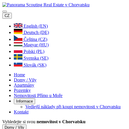
CZ
English (EN)
Deutsch (DE)
Čeština (CZ)
Magyar (HU)
Polski (PL)
Svenska (SE)
Slovák (SK)
Home
Domy / Vily
Apartmány
Pozemky
Nemovitosti Přímo u Moře
Informace
Vedlejší náklady při koupi nemovitosti v Chorvatsku
Kontakt
Vyhledejte si svou
nemovitost v Chorvatsku
Domy / Vily