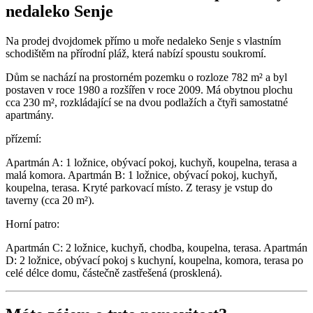
nedaleko Senje
Na prodej dvojdomek přímo u moře nedaleko Senje s vlastním
schodištěm na přírodní pláž, která nabízí spoustu soukromí.
Dům se nachází na prostorném pozemku o rozloze 782 m² a byl
postaven v roce 1980 a rozšířen v roce 2009. Má obytnou plochu
cca 230 m², rozkládající se na dvou podlažích a čtyři samostatné
apartmány.
přízemí:
Apartmán A: 1 ložnice, obývací pokoj, kuchyň, koupelna, terasa a
malá komora. Apartmán B: 1 ložnice, obývací pokoj, kuchyň,
koupelna, terasa. Kryté parkovací místo. Z terasy je vstup do
taverny (cca 20 m²).
Horní patro:
Apartmán C: 2 ložnice, kuchyň, chodba, koupelna, terasa. Apartmán
D: 2 ložnice, obývací pokoj s kuchyní, koupelna, komora, terasa po
celé délce domu, částečně zastřešená (prosklená).