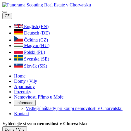
CZ
English (EN)
Deutsch (DE)
Čeština (CZ)
Magyar (HU)
Polski (PL)
Svenska (SE)
Slovák (SK)
Home
Domy / Vily
Apartmány
Pozemky
Nemovitosti Přímo u Moře
Informace
Vedlejší náklady při koupi nemovitosti v Chorvatsku
Kontakt
Vyhledejte si svou
nemovitost v Chorvatsku
Domy / Vily