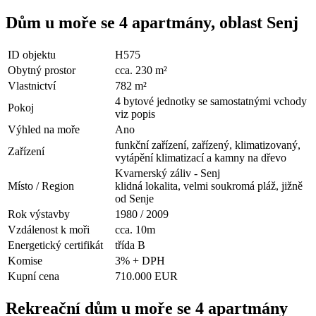
Dům u moře se 4 apartmány, oblast Senj
ID objektu
H575
Obytný prostor
cca. 230 m²
Vlastnictví
782 m²
4 bytové jednotky se samostatnými vchody
Pokoj
viz popis
Výhled na moře
Ano
funkční zařízení, zařízený, klimatizovaný,
Zařízení
vytápění klimatizací a kamny na dřevo
Kvarnerský záliv - Senj
Místo / Region
klidná lokalita, velmi soukromá pláž, jižně
od Senje
Rok výstavby
1980 / 2009
Vzdálenost k moři
cca. 10m
Energetický certifikát
třída B
Komise
3% + DPH
Kupní cena
710.000 EUR
Rekreační dům u moře se 4 apartmány