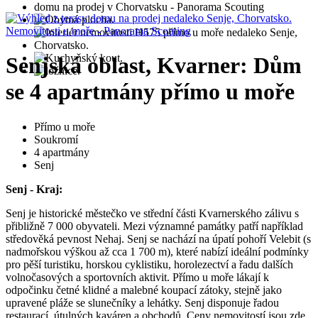
Senjská oblast, Kvarner: Dům
se 4 apartmány přímo u moře
Přímo u moře
Soukromí
4 apartmány
Senj
Senj - Kraj:
Senj je historické městečko ve střední části Kvarnerského zálivu s
přibližně 7 000 obyvateli. Mezi významné památky patří například
středověká pevnost Nehaj. Senj se nachází na úpatí pohoří Velebit (s
nadmořskou výškou až cca 1 700 m), které nabízí ideální podmínky
pro pěší turistiku, horskou cyklistiku, horolezectví a řadu dalších
volnočasových a sportovních aktivit. Přímo u moře lákají k
odpočinku četné klidné a malebné koupací zátoky, stejně jako
upravené pláže se slunečníky a lehátky. Senj disponuje řadou
restaurací, útulných kaváren a obchodů. Ceny nemovitostí jsou zde