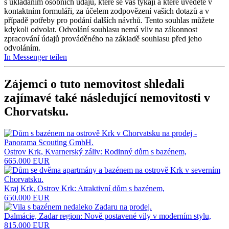
s ukládáním osobních údajů, které se vás týkají a které uvedete v
kontaktním formuláři, za účelem zodpovězení vašich dotazů a v
případě potřeby pro podání dalších návrhů. Tento souhlas můžete
kdykoli odvolat. Odvolání souhlasu nemá vliv na zákonnost
zpracování údajů prováděného na základě souhlasu před jeho
odvoláním.
In Messenger teilen
Zájemci o tuto nemovitost shledali
zajímavé také následující
nemovitosti v
Chorvatsku
.
Ostrov Krk, Kvarnerský záliv: Rodinný dům s bazénem,
665.000 EUR
Kraj Krk, Ostrov Krk: Atraktivní dům s bazénem,
650.000 EUR
Dalmácie, Zadar region: Nově postavené vily v moderním stylu,
815.000 EUR