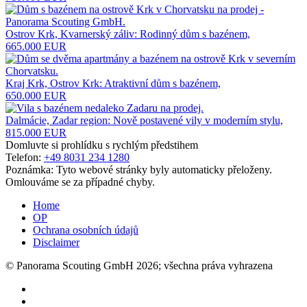
Ostrov Krk, Kvarnerský záliv: Rodinný dům s bazénem,
665.000 EUR
Kraj Krk, Ostrov Krk: Atraktivní dům s bazénem,
650.000 EUR
Dalmácie, Zadar region: Nově postavené vily v moderním stylu,
815.000 EUR
Domluvte si prohlídku s rychlým předstihem
Telefon:
+49 8031 234 1280
Poznámka: Tyto webové stránky byly automaticky přeloženy.
Omlouváme se za případné chyby.
Home
OP
Ochrana osobních údajů
Disclaimer
© Panorama Scouting GmbH 2026; všechna práva vyhrazena