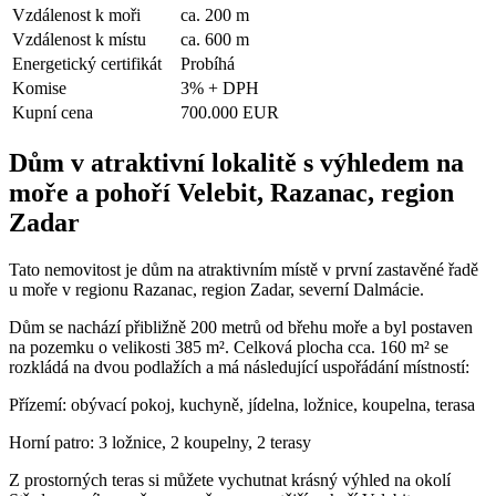
Vzdálenost k moři
ca. 200 m
Vzdálenost k místu
ca. 600 m
Energetický certifikát
Probíhá
Komise
3% + DPH
Kupní cena
700.000 EUR
Dům v atraktivní lokalitě s výhledem na
moře a pohoří Velebit, Razanac, region
Zadar
Tato nemovitost je dům na atraktivním místě v první zastavěné řadě
u moře v regionu Razanac, region Zadar, severní Dalmácie.
Dům se nachází přibližně 200 metrů od břehu moře a byl postaven
na pozemku o velikosti 385 m². Celková plocha cca. 160 m² se
rozkládá na dvou podlažích a má následující uspořádání místností:
Přízemí: obývací pokoj, kuchyně, jídelna, ložnice, koupelna, terasa
Horní patro: 3 ložnice, 2 koupelny, 2 terasy
Z prostorných teras si můžete vychutnat krásný výhled na okolí