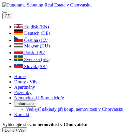
CZ
English (EN)
Deutsch (DE)
Čeština (CZ)
Magyar (HU)
Polski (PL)
Svenska (SE)
Slovák (SK)
Home
Domy / Vily
Apartmány
Pozemky
Nemovitosti Přímo u Moře
Informace
Vedlejší náklady při koupi nemovitosti v Chorvatsku
Kontakt
Vyhledejte si svou
nemovitost v Chorvatsku
Domy / Vily