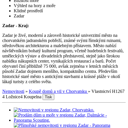
Blízkost moře
Výhled na hory a moře
Klidné prostředí
Zadar
Zadar - Kraj:
Zadar je živé, moderní a zároveň historické univerzitní město na
chorvatském jadranském pobřeží, známé svými římskými ruinami,
středověkou architekturou a malebným přístavem. Město nabízí
návštěvníkům bohatý kulturní program, včetně hudebních festivalů,
uměleckých výstav a divadelních představení, stejně jako širokou
nabídku nákupních center, vynikajících restaurací a barů. Počet
obyvatel činí přibližně 75 000, avšak zejména v letních měsících
působí Zadar dojmem menšího, kompaktního centra. Především
historické staré město s antickými stavbami a krásné pláže v okolí
lákají turisty z celého světa.
Nemovitosti
»
Koupě domů a vil v Chorvatsku
»
Vlastnictví H1267
4 Ložnice
4 Koupelna
Tisk