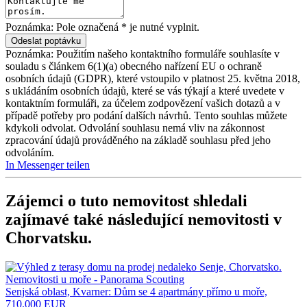
Poznámka: Pole označená * je nutné vyplnit.
Poznámka: Použitím našeho kontaktního formuláře souhlasíte v
souladu s článkem 6(1)(a) obecného nařízení EU o ochraně
osobních údajů (GDPR), které vstoupilo v platnost 25. května 2018,
s ukládáním osobních údajů, které se vás týkají a které uvedete v
kontaktním formuláři, za účelem zodpovězení vašich dotazů a v
případě potřeby pro podání dalších návrhů. Tento souhlas můžete
kdykoli odvolat. Odvolání souhlasu nemá vliv na zákonnost
zpracování údajů prováděného na základě souhlasu před jeho
odvoláním.
In Messenger teilen
Zájemci o tuto nemovitost shledali
zajímavé také následující
nemovitosti v
Chorvatsku
.
Senjská oblast, Kvarner: Dům se 4 apartmány přímo u moře,
710.000 EUR