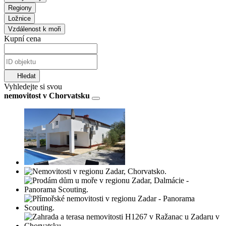
Regiony
Ložnice
Vzdálenost k moři
Kupní cena
Hledat
Vyhledejte si svou
nemovitost v Chorvatsku