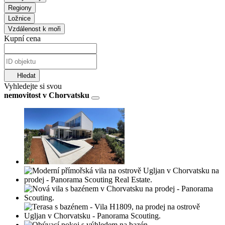
Regiony
Ložnice
Vzdálenost k moři
Kupní cena
Hledat
Vyhledejte si svou
nemovitost v Chorvatsku