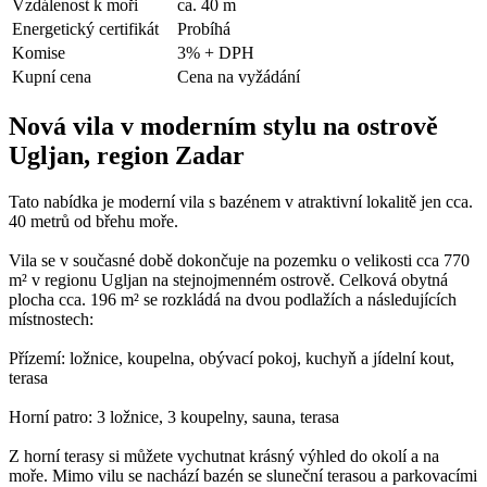
Vzdálenost k moři
ca. 40 m
Energetický certifikát
Probíhá
Komise
3% + DPH
Kupní cena
Cena na vyžádání
Nová vila v moderním stylu na ostrově
Ugljan, region Zadar
Tato nabídka je moderní vila s bazénem v atraktivní lokalitě jen cca.
40 metrů od břehu moře.
Vila se v současné době dokončuje na pozemku o velikosti cca 770
m² v regionu Ugljan na stejnojmenném ostrově. Celková obytná
plocha cca. 196 m² se rozkládá na dvou podlažích a následujících
místnostech:
Přízemí: ložnice, koupelna, obývací pokoj, kuchyň a jídelní kout,
terasa
Horní patro: 3 ložnice, 3 koupelny, sauna, terasa
Z horní terasy si můžete vychutnat krásný výhled do okolí a na
moře. Mimo vilu se nachází bazén se sluneční terasou a parkovacími