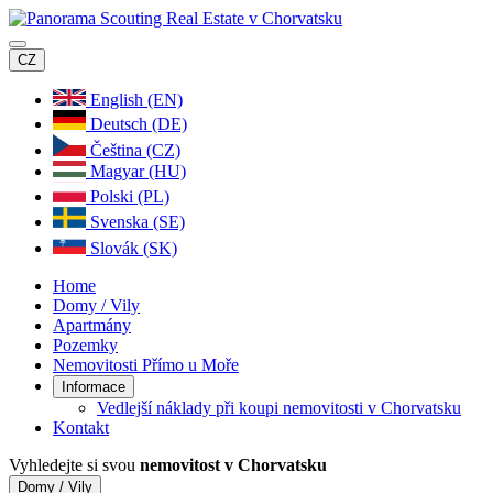
CZ
English (EN)
Deutsch (DE)
Čeština (CZ)
Magyar (HU)
Polski (PL)
Svenska (SE)
Slovák (SK)
Home
Domy / Vily
Apartmány
Pozemky
Nemovitosti Přímo u Moře
Informace
Vedlejší náklady při koupi nemovitosti v Chorvatsku
Kontakt
Vyhledejte si svou
nemovitost v Chorvatsku
Domy / Vily