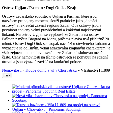
Ostrov Ugljan / Pasman / Dugi Otok - Kraj:
Ostrovy zadarského souostroví Ugljan a Pašman, které jsou
navzájem propojeny mostem, slouží prakticky jako „domácí
ostrovy“ a rekreační zázemí regionu Zadar. Oba ostrovy jsou s
pevninou spojeny velmi pravidelnými a krátkými trajektovými
linkami. Na ostrov Ugljan se vyplouvá ze Zadaru a na ostrov
Pašman z města Biograd na Moru, přičemž plavba trvá přibližně 20
minut. Ostrov Dugi Otok se naopak nachází u otevřeného Jadranu a
vyznačuje se odlišným, velmi atraktivním krajinným charakterem, je
však zejména mimo hlavní sezónu ze Zadaru obsluhován méně
často. Ceny nemovitostí na těchto ostrovech se pohybují na střední
úrovni a jsou výrazně závislé na konkrétní poloze.
Nemovitosti
»
Koupě domů a vil v Chorvatsku
»
Vlastnictví H1809
Tisk