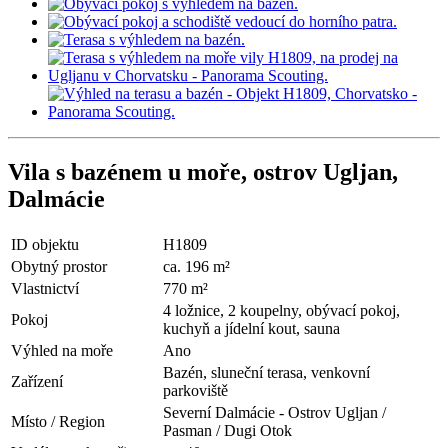
Vila s bazénem u moře, ostrov Ugljan,
Dalmácie
ID objektu
H1809
Obytný prostor
ca. 196 m²
Vlastnictví
770 m²
4 ložnice, 2 koupelny, obývací pokoj,
Pokoj
kuchyň a jídelní kout, sauna
Výhled na moře
Ano
Bazén, sluneční terasa, venkovní
Zařízení
parkoviště
Severní Dalmácie - Ostrov Ugljan /
Místo / Region
Pasman / Dugi Otok