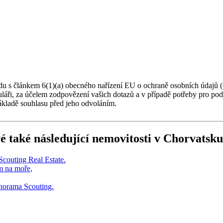
du s článkem 6(1)(a) obecného nařízení EU o ochraně osobních údajů (
muláři, za účelem zodpovězení vašich dotazů a v případě potřeby pro po
ákladě souhlasu před jeho odvoláním.
é také následující
nemovitosti v Chorvatsku
m na moře,