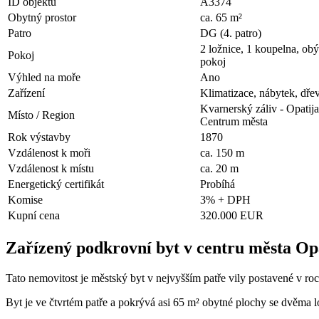
ID objektu
A3374
Obytný prostor
ca. 65 m²
Patro
DG (4. patro)
2 ložnice, 1 koupelna, obý
Pokoj
pokoj
Výhled na moře
Ano
Zařízení
Klimatizace, nábytek, dře
Kvarnerský záliv - Opatija
Místo / Region
Centrum města
Rok výstavby
1870
Vzdálenost k moři
ca. 150 m
Vzdálenost k místu
ca. 20 m
Energetický certifikát
Probíhá
Komise
3% + DPH
Kupní cena
320.000 EUR
Zařízený podkrovní byt v centru města Op
Tato nemovitost je městský byt v nejvyšším patře vily postavené v roce
Byt je ve čtvrtém patře a pokrývá asi 65 m² obytné plochy se dvěma