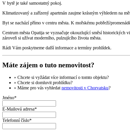
V bytě je také samostatný pokoj.
Klimatizovaný a zařízený apartmán zaujme krásným výhledem na měs
Byt se nachází přímo v centru města. K mořskému pobřeží/promenádě 
Centrum města Opatija se vyznačuje okouzlující směsí historických vi
zároveň si užívat moderního, pulzujícího života města.
Rádi Vám poskytneme další informace a termíny prohlídek.
Máte zájem o tuto nemovitost?
» Chcete si vyžádat
více informací
o tomto objektu?
» Chcete si domluvit
prohlídku
?
» Máme pro vás vyhledat
nemovitosti v Chorvatsku
?
Jméno*
E-Mailová adresa*
Telefonní číslo*