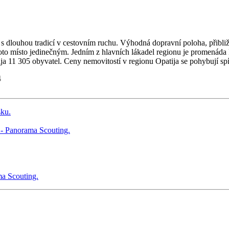
éry s dlouhou tradicí v cestovním ruchu. Výhodná dopravní poloha, při
toto místo jedinečným. Jedním z hlavních lákadel regionu je promenáda
a 11 305 obyvatel. Ceny nemovitostí v regionu Opatija se pohybují spí
4