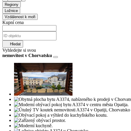
Regiony
Ložnice
Vzdálenost k moři
Kupní cena
Hledat
Vyhledejte si svou
nemovitost v Chorvatsku