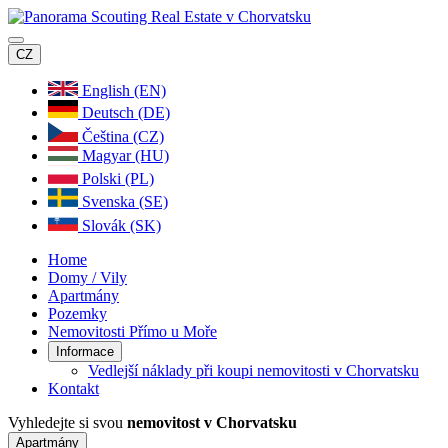
CZ
English (EN)
Deutsch (DE)
Čeština (CZ)
Magyar (HU)
Polski (PL)
Svenska (SE)
Slovák (SK)
Home
Domy / Vily
Apartmány
Pozemky
Nemovitosti Přímo u Moře
Informace
Vedlejší náklady při koupi nemovitosti v Chorvatsku
Kontakt
Vyhledejte si svou
nemovitost v Chorvatsku
Apartmány