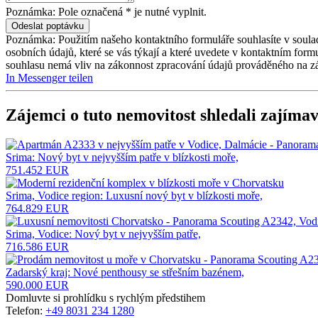
Poznámka: Pole označená * je nutné vyplnit.
Poznámka: Použitím našeho kontaktního formuláře souhlasíte v soula
osobních údajů, které se vás týkají a které uvedete v kontaktním for
souhlasu nemá vliv na zákonnost zpracování údajů prováděného na z
In Messenger teilen
Zájemci o tuto nemovitost shledali zajímav
Srima: Nový byt v nejvyšším patře v blízkosti moře,
751.452 EUR
Srima, Vodice region: Luxusní nový byt v blízkosti moře,
764.829 EUR
Srima, Vodice: Nový byt v nejvyšším patře,
716.586 EUR
Zadarský kraj: Nové penthousy se střešním bazénem,
590.000 EUR
Domluvte si prohlídku s rychlým předstihem
Telefon:
+49 8031 234 1280