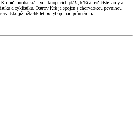
k. Kromě mnoha krásných koupacích pláží, křišťálově čisté vody a
uristiku a cyklistiku. Ostrov Krk je spojen s chorvatskou pevninou
horvatsku již několik let pohybuje nad průměrem.