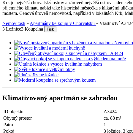
Krk je největší chorvatský ostrov a zároveň největší ostrov Jaderské
příjemného klimatu nabízí také historická městečka s klikatými uličkam
mostem. Cenová úroveň nemovitostí, například v lokalitách Krk, Malin
Nemovitosti
»
Apartmány ke koupi v Chorvatsku
»
Vlastnictví A342
3 Ložnice
3 Koupelna
Tisk
Klimatizovaný apartmán se zahradou
ID objektu
A3424
Obytný prostor
ca. 88 m²
Patro
1
Pokoj
3 ložnice, 3 ko