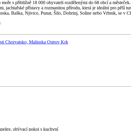
ho moře s přibližně 18 000 obyvateli rozdělenými do 68 obcí a městeče
i, jachtařské přístavy a rozmanitou přírodu, která je ideální pro pěší t
ska, Baška, Njivice, Punat, Šilo, Dobrinj, Soline nebo Vrbnik, se v C
4
upelny, obývací pokoj s kuchyní