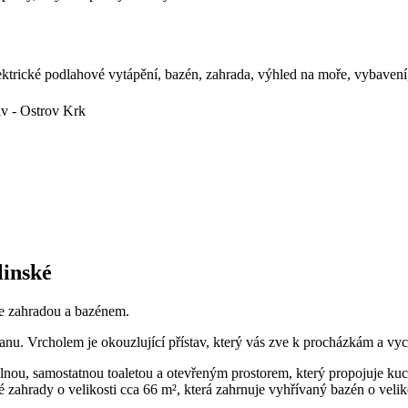
ektrické podlahové vytápění, bazén, zahrada, výhled na moře, vybavení
iv - Ostrov Krk
linské
se zahradou a bazénem.
anu. Vrcholem je okouzlující přístav, který vás zve k procházkám a vyc
elnou, samostatnou toaletou a otevřeným prostorem, který propojuje kuch
ahrady o velikosti cca 66 m², která zahrnuje vyhřívaný bazén o velikos