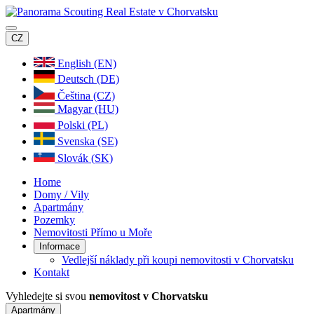
CZ
English (EN)
Deutsch (DE)
Čeština (CZ)
Magyar (HU)
Polski (PL)
Svenska (SE)
Slovák (SK)
Home
Domy / Vily
Apartmány
Pozemky
Nemovitosti Přímo u Moře
Informace
Vedlejší náklady při koupi nemovitosti v Chorvatsku
Kontakt
Vyhledejte si svou
nemovitost v Chorvatsku
Apartmány