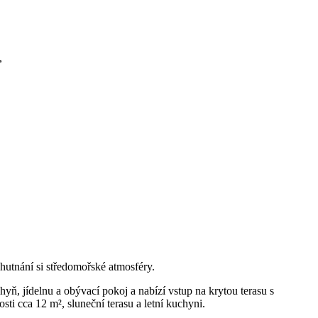
,
hutnání si středomořské atmosféry.
yň, jídelnu a obývací pokoj a nabízí vstup na krytou terasu s
ti cca 12 m², sluneční terasu a letní kuchyni.