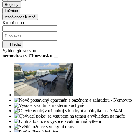
Regiony
Ložnice
Vzdálenost k moři
Kupní cena
Hledat
Vyhledejte si svou
nemovitost v Chorvatsku