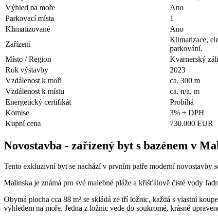
Výhled na moře
Ano
Parkovací místa
1
Klimatizované
Ano
Klimatizace, el
Zařízení
parkování.
Místo / Region
Kvarnerský zál
Rok výstavby
2023
Vzdálenost k moři
ca. 300 m
Vzdálenost k místu
ca. n/a. m
Energetický certifikát
Probíhá
Komise
3% + DPH
Kupní cena
730.000 EUR
Novostavba - zařízený byt s bazénem v Ma
Tento exkluzivní byt se nachází v prvním patře moderní novostavby 
Malinska je známá pro své malebné pláže a křišťálově čisté vody Jadr
Obytná plocha cca 88 m² se skládá ze tří ložnic, každá s vlastní koup
výhledem na moře. Jedna z ložnic vede do soukromé, krásně upravené z