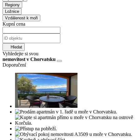
Regiony
Ložnice
Vzdálenost k moři
Kupní cena
Hledat
Vyhledejte si svou
nemovitost v Chorvatsku
Doporučení