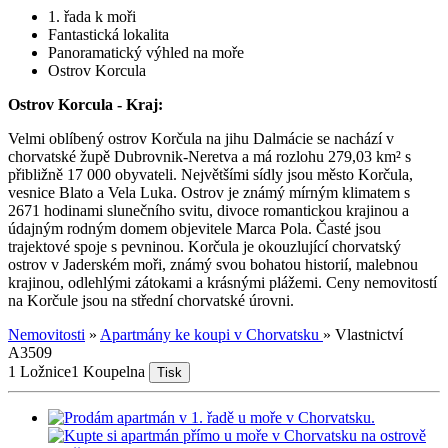
1. řada k moři
Fantastická lokalita
Panoramatický výhled na moře
Ostrov Korcula
Ostrov Korcula - Kraj:
Velmi oblíbený ostrov Korčula na jihu Dalmácie se nachází v
chorvatské župě Dubrovnik-Neretva a má rozlohu 279,03 km² s
přibližně 17 000 obyvateli. Největšími sídly jsou město Korčula,
vesnice Blato a Vela Luka. Ostrov je známý mírným klimatem s
2671 hodinami slunečního svitu, divoce romantickou krajinou a
údajným rodným domem objevitele Marca Pola. Časté jsou
trajektové spoje s pevninou. Korčula je okouzlující chorvatský
ostrov v Jaderském moři, známý svou bohatou historií, malebnou
krajinou, odlehlými zátokami a krásnými plážemi. Ceny nemovitostí
na Korčule jsou na střední chorvatské úrovni.
Nemovitosti
»
Apartmány ke koupi v Chorvatsku
»
Vlastnictví
A3509
1 Ložnice
1 Koupelna
Tisk