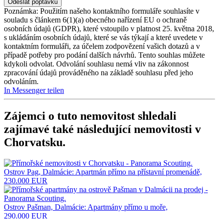
Poznámka: Použitím našeho kontaktního formuláře souhlasíte v
souladu s článkem 6(1)(a) obecného nařízení EU o ochraně
osobních údajů (GDPR), které vstoupilo v platnost 25. května 2018,
s ukládáním osobních údajů, které se vás týkají a které uvedete v
kontaktním formuláři, za účelem zodpovězení vašich dotazů a v
případě potřeby pro podání dalších návrhů. Tento souhlas můžete
kdykoli odvolat. Odvolání souhlasu nemá vliv na zákonnost
zpracování údajů prováděného na základě souhlasu před jeho
odvoláním.
In Messenger teilen
Zájemci o tuto nemovitost shledali
zajímavé také následující
nemovitosti v
Chorvatsku
.
Ostrov Pag, Dalmácie: Apartmán přímo na přístavní promenádě,
230.000 EUR
Ostrov Pašman, Dalmácie: Apartmány přímo u moře,
290.000 EUR