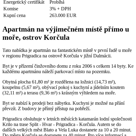
Energetický certifikát
Probíhá
Komise
3% + DPH
Kupní cena
263.000 EUR
Apartmán na výjimečném místě přímo u
moře, ostrov Korčula
Tato nabídka je apartmán na fantastickém místě v první řadě u moře
v regionu Prigradica na ostrově Korčula v jižní Dalmácii.
Byt je v přízemí činžovního domu z roku 2006 s celkem 14 byty. Ke
každému apartmánu náleží parkovací místo na pozemku.
Obytná plocha 61,80 m² je rozdělena na ložnici (14,73 m²),
koupelnu (5,67 m²), obývací pokoj s kuchyní a jídelním koutem
(32,11 m²) a terasu (9,36 m²) s krásným výhledem na moře.
Byt se nabízí k prodeji bez nábytku. Kuchyni je možné na přání
převzít. Z budovy je přímý přístup na pobřeží.
Prigradicu obsluhuje v letních měsících katamarán lodní společnosti
Krilo na trase Split - Hvar - Prigradica - Korčula. Autem se do
dalších velkých měst Blato a Vela Luka dostanete za 10 a 20 minut.
Do města Korčula se dostanete za 40 minut. Pro více informací a