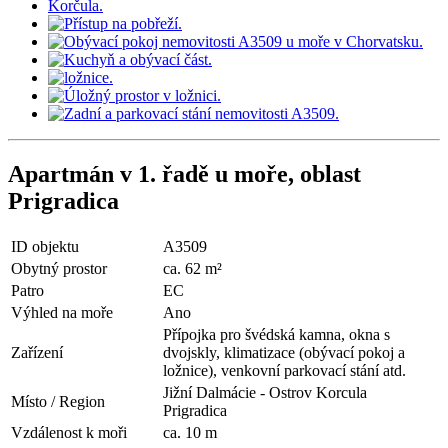
Apartmán v 1. řadě u moře, oblast
Prigradica
ID objektu
A3509
Obytný prostor
ca. 62 m²
Patro
EC
Výhled na moře
Ano
Přípojka pro švédská kamna, okna s
Zařízení
dvojskly, klimatizace (obývací pokoj a
ložnice), venkovní parkovací stání atd.
Jižní Dalmácie - Ostrov Korcula
Místo / Region
Prigradica
Vzdálenost k moři
ca. 10 m