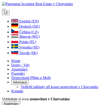
CZ
English (EN)
Deutsch (DE)
Čeština (CZ)
Magyar (HU)
Polski (PL)
Svenska (SE)
Slovák (SK)
Home
Domy / Vily
Apartmány
Pozemky
Nemovitosti Přímo u Moře
Informace
Vedlejší náklady při koupi nemovitosti v Chorvatsku
Kontakt
Vyhledejte si svou
nemovitost v Chorvatsku
Apartmány