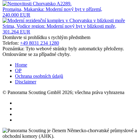
Promajna, Makarska: Moderní nový byt v přízemí,
240.000 EUR
Srima, Vodice region: Moderní nový byt v blízkosti moře,
301.264 EUR
Domluvte si prohlídku s rychlým předstihem
Telefon:
+49 8031 234 1280
Poznámka: Tyto webové stránky byly automaticky přeloženy.
Omlouváme se za případné chyby.
Home
OP
Ochrana osobních údajů
Disclaimer
© Panorama Scouting GmbH 2026; všechna práva vyhrazena