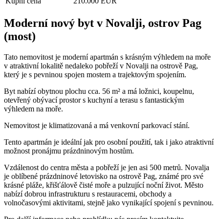
Kupní cena
210.000 EUR
Moderní nový byt v Novalji, ostrov Pag
(most)
Tato nemovitost je moderní apartmán s krásným výhledem na moře
v atraktivní lokalitě nedaleko pobřeží v Novalji na ostrově Pag,
který je s pevninou spojen mostem a trajektovým spojením.
Byt nabízí obytnou plochu cca. 56 m² a má ložnici, koupelnu,
otevřený obývací prostor s kuchyní a terasu s fantastickým
výhledem na moře.
Nemovitost je klimatizovaná a má venkovní parkovací stání.
Tento apartmán je ideální jak pro osobní použití, tak i jako atraktivní
možnost pronájmu prázdninovým hostům.
Vzdálenost do centra města a pobřeží je jen asi 500 metrů. Novalja
je oblíbené prázdninové letovisko na ostrově Pag, známé pro své
krásné pláže, křišťálově čisté moře a pulzující noční život. Město
nabízí dobrou infrastrukturu s restauracemi, obchody a
volnočasovými aktivitami, stejně jako vynikající spojení s pevninou.