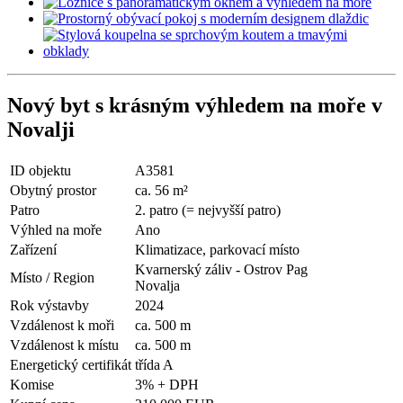
Nový byt s krásným výhledem na moře v
Novalji
ID objektu
A3581
Obytný prostor
ca. 56 m²
Patro
2. patro (= nejvyšší patro)
Výhled na moře
Ano
Zařízení
Klimatizace, parkovací místo
Kvarnerský záliv - Ostrov Pag
Místo / Region
Novalja
Rok výstavby
2024
Vzdálenost k moři
ca. 500 m
Vzdálenost k místu
ca. 500 m
Energetický certifikát
třída A
Komise
3% + DPH