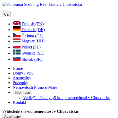
CZ
English (EN)
Deutsch (DE)
Čeština (CZ)
Magyar (HU)
Polski (PL)
Svenska (SE)
Slovák (SK)
Home
Domy / Vily
Apartmány
Pozemky
Nemovitosti Přímo u Moře
Informace
Vedlejší náklady při koupi nemovitosti v Chorvatsku
Kontakt
Vyhledejte si svou
nemovitost v Chorvatsku
Apartmány