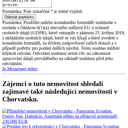
Poznámka: Pole označená * je nutné vyplnit.
Poznámka: Použitím našeho kontaktního formuláře souhlasíte v
souladu s článkem 6(1)(a) obecného nařízení EU o ochraně
osobních údajů (GDPR), které vstoupilo v platnost 25. května 2018,
s ukládáním osobních údajů, které se vás týkají a které uvedete v
kontaktním formuláři, za účelem zodpovězení vašich dotazů a v
případě potřeby pro podání dalších návrhů. Tento souhlas můžete
kdykoli odvolat. Odvolání souhlasu nemá vliv na zákonnost
zpracování údajů prováděného na základě souhlasu před jeho
odvoláním.
In Messenger teilen
Zájemci o tuto nemovitost shledali
zajímavé také následující
nemovitosti v
Chorvatsku
.
Ostrov Pag, Dalmácie: Apartmán přímo na přístavní promenádě,
230.000 EUR