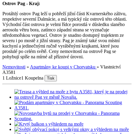
Ostrov Pag - Kraj:
Protáhlý ostrov Pag leží u pobřeží jižní části Kvarnerského zálivu,
respektive severní Dalmácie, a má typický ráz ostrovů této oblasti.
Východní část ostrova je velmi řídce porostlá v důsledku slaného
aerosolu větru bora, zatímco západní strana se vyznačuje
středomořskou vegetací. Ostrov je snadno dostupný trajektem ze
severu i po mostě z jižní strany. Pag je známý také svou místní
kuchyní a jedinečnými ručně vyráběnými krajkami, které jsou
proslulé po celém světě. Ceny nemovitostí na ostrově Pag se
pohybují spíše na mírné až příznivé úrovni.
Nemovitosti
»
Apartmány ke koupi v Chorvatsku
»
Vlastnictví
A3581
1 Ložnice
1 Koupelna
Tisk