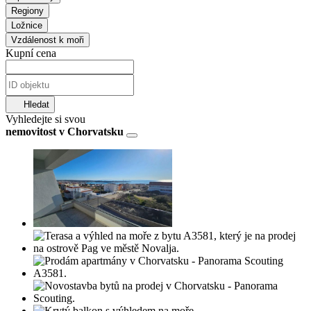
Regiony
Ložnice
Vzdálenost k moři
Kupní cena
Hledat
Vyhledejte si svou
nemovitost v Chorvatsku