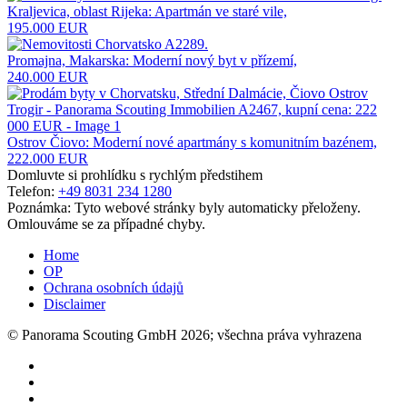
Kraljevica, oblast Rijeka: Apartmán ve staré vile,
195.000 EUR
Promajna, Makarska: Moderní nový byt v přízemí,
240.000 EUR
Ostrov Čiovo: Moderní nové apartmány s komunitním bazénem,
222.000 EUR
Domluvte si prohlídku s rychlým předstihem
Telefon:
+49 8031 234 1280
Poznámka: Tyto webové stránky byly automaticky přeloženy.
Omlouváme se za případné chyby.
Home
OP
Ochrana osobních údajů
Disclaimer
© Panorama Scouting GmbH 2026; všechna práva vyhrazena