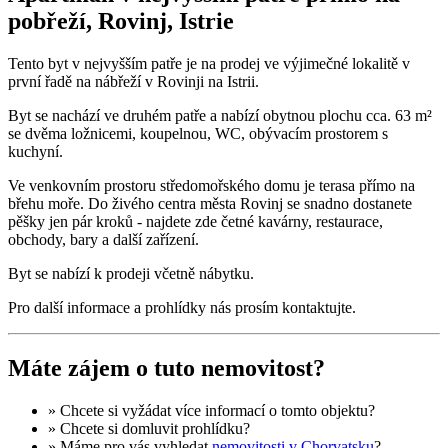
pobřeží, Rovinj, Istrie
Tento byt v nejvyšším patře je na prodej ve výjimečné lokalitě v
první řadě na nábřeží v Rovinji na Istrii.
Byt se nachází ve druhém patře a nabízí obytnou plochu cca. 63 m²
se dvěma ložnicemi, koupelnou, WC, obývacím prostorem s
kuchyní.
Ve venkovním prostoru středomořského domu je terasa přímo na
břehu moře. Do živého centra města Rovinj se snadno dostanete
pěšky jen pár kroků - najdete zde četné kavárny, restaurace,
obchody, bary a další zařízení.
Byt se nabízí k prodeji včetně nábytku.
Pro další informace a prohlídky nás prosím kontaktujte.
Máte zájem o tuto nemovitost?
» Chcete si vyžádat
více informací
o tomto objektu?
» Chcete si domluvit
prohlídku
?
» Máme pro vás vyhledat
nemovitosti v Chorvatsku
?