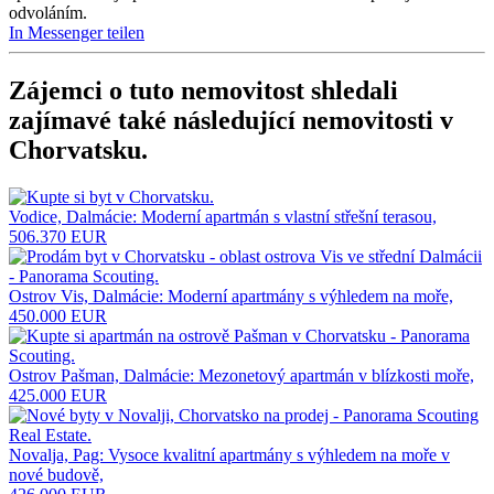
odvoláním.
In Messenger teilen
Zájemci o tuto nemovitost shledali
zajímavé také následující
nemovitosti v
Chorvatsku
.
Vodice, Dalmácie: Moderní apartmán s vlastní střešní terasou,
506.370 EUR
Ostrov Vis, Dalmácie: Moderní apartmány s výhledem na moře,
450.000 EUR
Ostrov Pašman, Dalmácie: Mezonetový apartmán v blízkosti moře,
425.000 EUR
Novalja, Pag: Vysoce kvalitní apartmány s výhledem na moře v
nové budově,