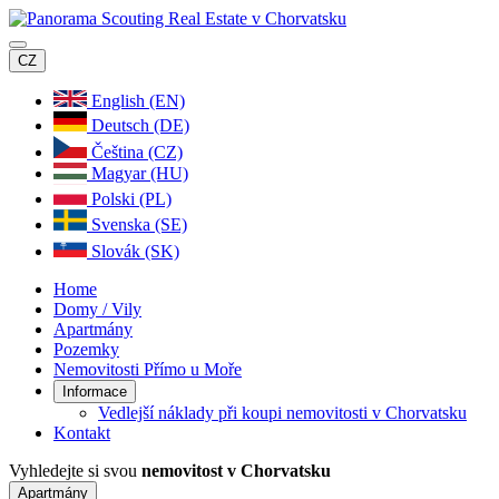
CZ
English (EN)
Deutsch (DE)
Čeština (CZ)
Magyar (HU)
Polski (PL)
Svenska (SE)
Slovák (SK)
Home
Domy / Vily
Apartmány
Pozemky
Nemovitosti Přímo u Moře
Informace
Vedlejší náklady při koupi nemovitosti v Chorvatsku
Kontakt
Vyhledejte si svou
nemovitost v Chorvatsku
Apartmány