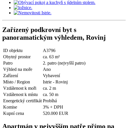
Zařízený podkrovní byt s
panoramatickým výhledem, Rovinj
ID objektu
A3796
Obytný prostor
ca. 63 m²
Patro
2. patro (nejvyšší patro)
Výhled na moře
Ano
Zařízení
Vybavení
Místo / Region
Istrie - Rovinj
Vzdálenost k moři
ca. 2 m
Vzdálenost k místu
ca. 50 m
Energetický certifikát
Probíhá
Komise
3% + DPH
Kupní cena
520.000 EUR
Apartmán v nejvyšším patře přímo na