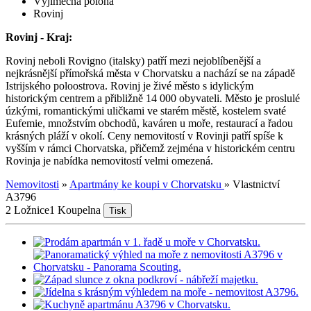
Výjimečná poloha
Rovinj
Rovinj - Kraj:
Rovinj neboli Rovigno (italsky) patří mezi nejoblíbenější a
nejkrásnější přímořská města v Chorvatsku a nachází se na západě
Istrijského poloostrova. Rovinj je živé město s idylickým
historickým centrem a přibližně 14 000 obyvateli. Město je proslulé
úzkými, romantickými uličkami ve starém městě, kostelem svaté
Eufemie, množstvím obchodů, kaváren u moře, restaurací a řadou
krásných pláží v okolí. Ceny nemovitostí v Rovinji patří spíše k
vyšším v rámci Chorvatska, přičemž zejména v historickém centru
Rovinja je nabídka nemovitostí velmi omezená.
Nemovitosti
»
Apartmány ke koupi v Chorvatsku
»
Vlastnictví
A3796
2 Ložnice
1 Koupelna
Tisk