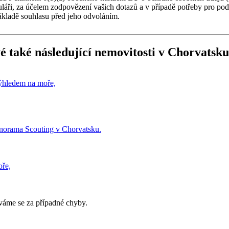
muláři, za účelem zodpovězení vašich dotazů a v případě potřeby pro po
ákladě souhlasu před jeho odvoláním.
é také následující
nemovitosti v Chorvatsku
ýhledem na moře,
oře,
áme se za případné chyby.