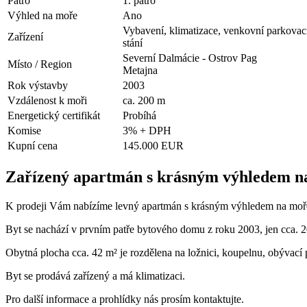
Patro
1. patro
Výhled na moře
Ano
Vybavení, klimatizace, venkovní parkovac
Zařízení
stání
Severní Dalmácie - Ostrov Pag
Místo / Region
Metajna
Rok výstavby
2003
Vzdálenost k moři
ca. 200 m
Energetický certifikát
Probíhá
Komise
3% + DPH
Kupní cena
145.000 EUR
Zařízený apartmán s krásným výhledem na
K prodeji Vám nabízíme levný apartmán s krásným výhledem na moře
Byt se nachází v prvním patře bytového domu z roku 2003, jen cca. 2
Obytná plocha cca. 42 m² je rozdělena na ložnici, koupelnu, obývací
Byt se prodává zařízený a má klimatizaci.
Pro další informace a prohlídky nás prosím kontaktujte.