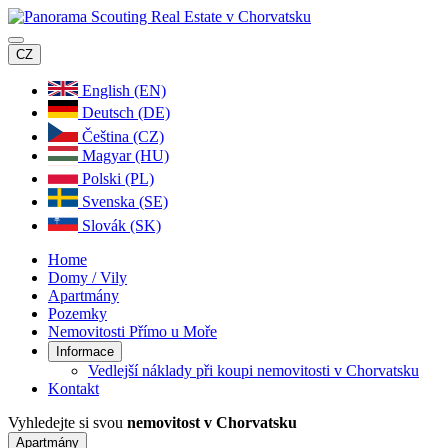
CZ
English (EN)
Deutsch (DE)
Čeština (CZ)
Magyar (HU)
Polski (PL)
Svenska (SE)
Slovák (SK)
Home
Domy / Vily
Apartmány
Pozemky
Nemovitosti Přímo u Moře
Informace
Vedlejší náklady při koupi nemovitosti v Chorvatsku
Kontakt
Vyhledejte si svou
nemovitost v Chorvatsku
Apartmány