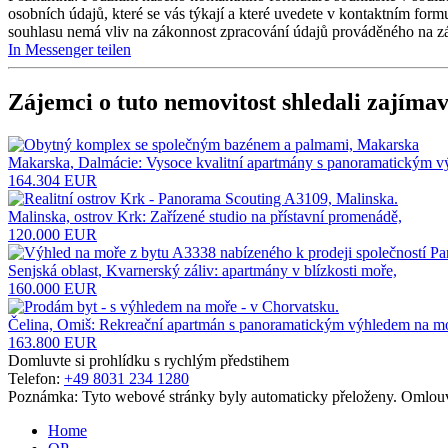
osobních údajů, které se vás týkají a které uvedete v kontaktním for
souhlasu nemá vliv na zákonnost zpracování údajů prováděného na z
In Messenger teilen
Zájemci o tuto nemovitost shledali zajímav
Makarska, Dalmácie: Vysoce kvalitní apartmány s panoramatickým v
164.304 EUR
Malinska, ostrov Krk: Zařízené studio na přístavní promenádě,
120.000 EUR
Senjská oblast, Kvarnerský záliv: apartmány v blízkosti moře,
160.000 EUR
Čelina, Omiš: Rekreační apartmán s panoramatickým výhledem na m
163.800 EUR
Domluvte si prohlídku s rychlým předstihem
Telefon:
+49 8031 234 1280
Poznámka: Tyto webové stránky byly automaticky přeloženy. Omlouv
Home