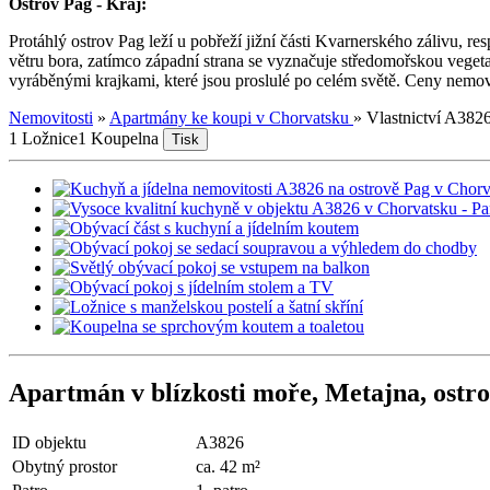
Ostrov Pag - Kraj:
Protáhlý ostrov Pag leží u pobřeží jižní části Kvarnerského zálivu, re
větru bora, zatímco západní strana se vyznačuje středomořskou vegeta
vyráběnými krajkami, které jsou proslulé po celém světě. Ceny nemovi
Nemovitosti
»
Apartmány ke koupi v Chorvatsku
»
Vlastnictví A382
1 Ložnice
1 Koupelna
Tisk
Apartmán v blízkosti moře, Metajna, ostro
ID objektu
A3826
Obytný prostor
ca. 42 m²