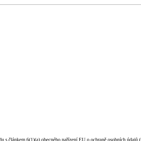
du s článkem 6(1)(a) obecného nařízení EU o ochraně osobních údajů (