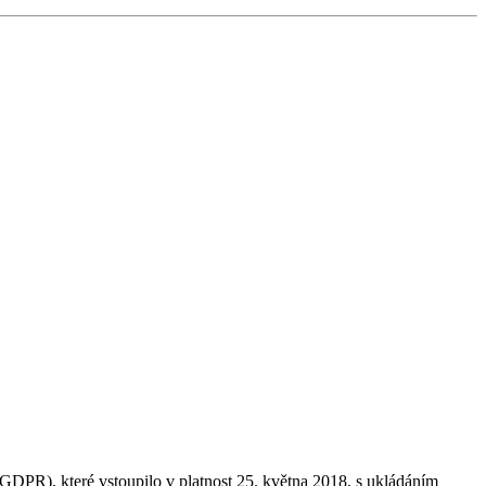
GDPR), které vstoupilo v platnost 25. května 2018, s ukládáním