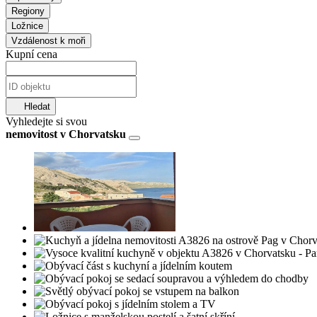
Regiony
Ložnice
Vzdálenost k moři
Kupní cena
Hledat
Vyhledejte si svou
nemovitost v Chorvatsku