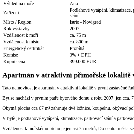
Výhled na moře
Ano
Podlahové vytápění, klimatizace, 
Zařízení
stání
Místo / Region
Istrie - Novigrad
Rok výstavby
2007
Vzdálenost k moři
ca. 75 m
Vzdálenost k místu
ca. 800 m
Energetický certifikát
Probíhá
Komise
3% + DPH
Kupní cena
399.000 EUR
Apartmán v atraktivní přímořské lokalitě 
Tato nemovitost je apartmán v atraktivní lokalitě v první zastavěné řad
Byt se nachází v prvním patře bytového domu z roku 2007, jen cca. 
Obytná plocha cca 67 m² zahrnuje dvě ložnice, koupelnu, obývací pok
V bytě je podlahové vytápění, klimatizace, parkovací stání a parkovací
Vzdálenost k mořskému břehu je jen asi 75 metrů; Do centra města se 