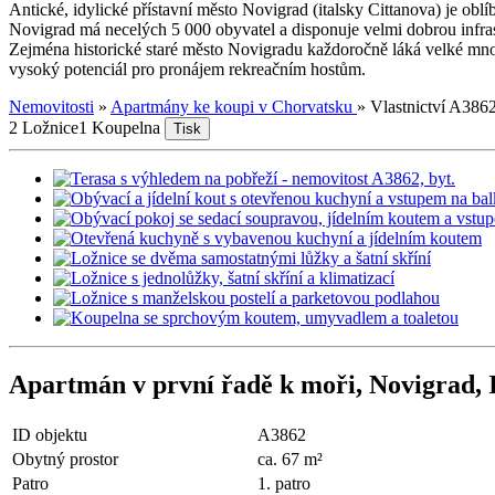
Antické, idylické přístavní město Novigrad (italsky Cittanova) je ob
Novigrad má necelých 5 000 obyvatel a disponuje velmi dobrou infra
Zejména historické staré město Novigradu každoročně láká velké množst
vysoký potenciál pro pronájem rekreačním hostům.
Nemovitosti
»
Apartmány ke koupi v Chorvatsku
»
Vlastnictví A386
2 Ložnice
1 Koupelna
Tisk
Apartmán v první řadě k moři, Novigrad, I
ID objektu
A3862
Obytný prostor
ca. 67 m²
Patro
1. patro