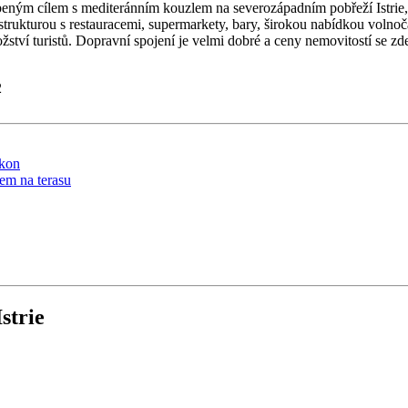
líbeným cílem s mediteránním kouzlem na severozápadním pobřeží Istrie,
strukturou s restauracemi, supermarkety, bary, širokou nabídkou volno
ví turistů. Dopravní spojení je velmi dobré a ceny nemovitostí se zde v
2
strie