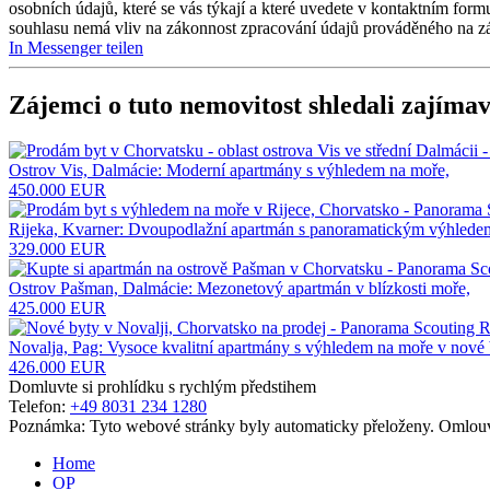
osobních údajů, které se vás týkají a které uvedete v kontaktním for
souhlasu nemá vliv na zákonnost zpracování údajů prováděného na z
In Messenger teilen
Zájemci o tuto nemovitost shledali zajímav
Ostrov Vis, Dalmácie: Moderní apartmány s výhledem na moře,
450.000 EUR
Rijeka, Kvarner: Dvoupodlažní apartmán s panoramatickým výhlede
329.000 EUR
Ostrov Pašman, Dalmácie: Mezonetový apartmán v blízkosti moře,
425.000 EUR
Novalja, Pag: Vysoce kvalitní apartmány s výhledem na moře v nové
426.000 EUR
Domluvte si prohlídku s rychlým předstihem
Telefon:
+49 8031 234 1280
Poznámka: Tyto webové stránky byly automaticky přeloženy. Omlouv
Home
OP