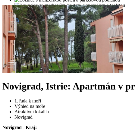
Novigrad, Istrie: Apartmán v p
1. řada k moři
Výhled na moře
Atraktivní lokalita
Novigrad
Novigrad - Kraj: