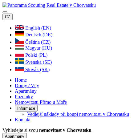
CZ
English (EN)
Deutsch (DE)
Čeština (CZ)
Magyar (HU)
Polski (PL)
Svenska (SE)
Slovák (SK)
Home
Domy / Vily
Apartmány
Pozemky
Nemovitosti Přímo u Moře
Informace
Vedlejší náklady při koupi nemovitosti v Chorvatsku
Kontakt
Vyhledejte si svou
nemovitost v Chorvatsku
Apartmány