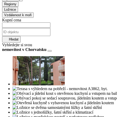
Regiony
Ložnice
Vzdálenost k moři
Kupní cena
Hledat
Vyhledejte si svou
nemovitost v Chorvatsku