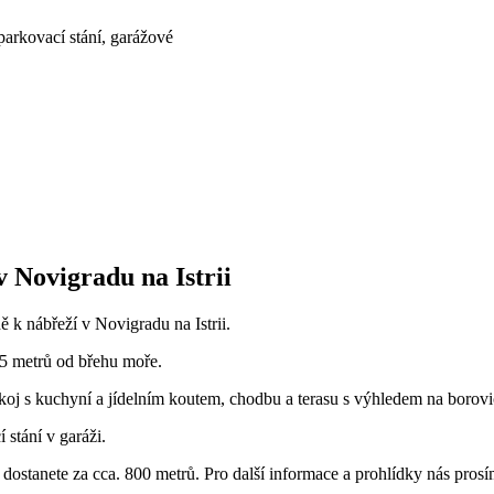
parkovací stání, garážové
v Novigradu na Istrii
ě k nábřeží v Novigradu na Istrii.
75 metrů od břehu moře.
oj s kuchyní a jídelním koutem, chodbu a terasu s výhledem na borovi
 stání v garáži.
dostanete za cca. 800 metrů. Pro další informace a prohlídky nás prosí