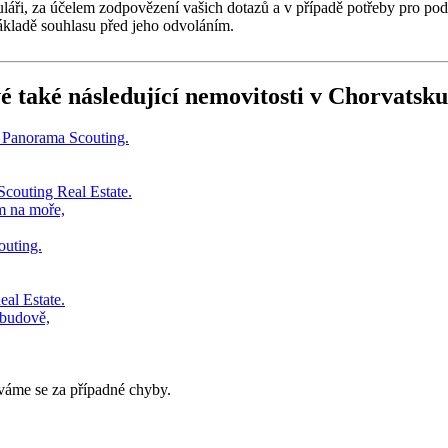
muláři, za účelem zodpovězení vašich dotazů a v případě potřeby pro po
ákladě souhlasu před jeho odvoláním.
é také následující
nemovitosti v Chorvatsku
m na moře,
 budově,
áme se za případné chyby.