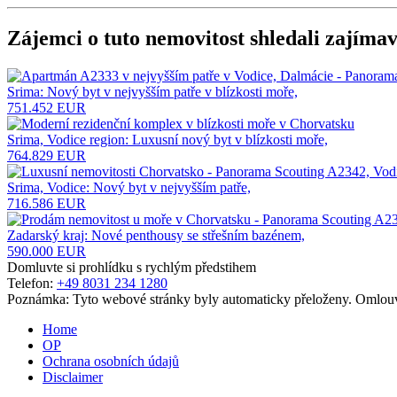
Zájemci o tuto nemovitost shledali zajímav
Srima: Nový byt v nejvyšším patře v blízkosti moře,
751.452 EUR
Srima, Vodice region: Luxusní nový byt v blízkosti moře,
764.829 EUR
Srima, Vodice: Nový byt v nejvyšším patře,
716.586 EUR
Zadarský kraj: Nové penthousy se střešním bazénem,
590.000 EUR
Domluvte si prohlídku s rychlým předstihem
Telefon:
+49 8031 234 1280
Poznámka: Tyto webové stránky byly automaticky přeloženy. Omlouv
Home
OP
Ochrana osobních údajů
Disclaimer