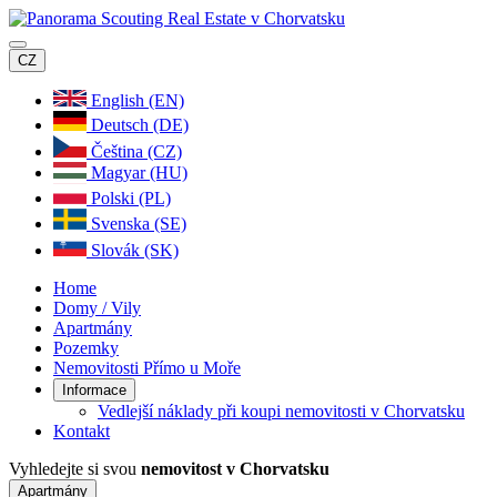
CZ
English (EN)
Deutsch (DE)
Čeština (CZ)
Magyar (HU)
Polski (PL)
Svenska (SE)
Slovák (SK)
Home
Domy / Vily
Apartmány
Pozemky
Nemovitosti Přímo u Moře
Informace
Vedlejší náklady při koupi nemovitosti v Chorvatsku
Kontakt
Vyhledejte si svou
nemovitost v Chorvatsku
Apartmány