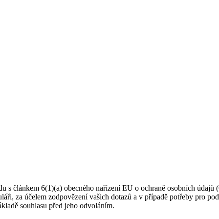
du s článkem 6(1)(a) obecného nařízení EU o ochraně osobních údajů (
muláři, za účelem zodpovězení vašich dotazů a v případě potřeby pro po
ákladě souhlasu před jeho odvoláním.