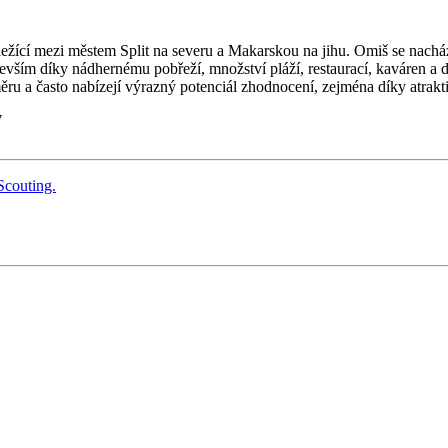
ležící mezi městem Split na severu a Makarskou na jihu. Omiš se nachází
devším díky nádhernému pobřeží, množství pláží, restaurací, kaváren a da
ěru a často nabízejí výrazný potenciál zhodnocení, zejména díky atr
7