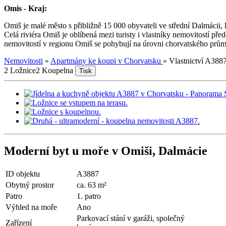
Omis - Kraj:
Omiš je malé město s přibližně 15 000 obyvateli ve střední Dalmácii, 
Celá riviéra Omiš je oblíbená mezi turisty i vlastníky nemovitostí pře
nemovitostí v regionu Omiš se pohybují na úrovni chorvatského prům
Nemovitosti
»
Apartmány ke koupi v Chorvatsku
»
Vlastnictví A388
2 Ložnice
2 Koupelna
Tisk
Moderní byt u moře v Omiši, Dalmácie
ID objektu
A3887
Obytný prostor
ca. 63 m²
Patro
1. patro
Výhled na moře
Ano
Parkovací stání v garáži, společný
Zařízení