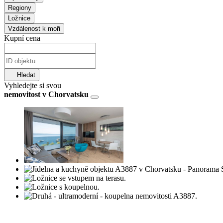
Regiony
Ložnice
Vzdálenost k moři
Kupní cena
Hledat
Vyhledejte si svou
nemovitost v Chorvatsku