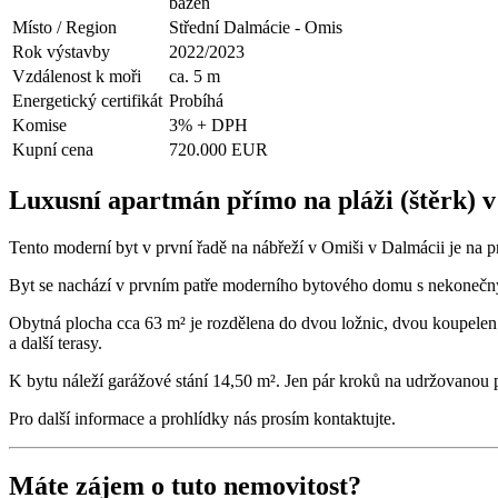
bazén
Místo / Region
Střední Dalmácie - Omis
Rok výstavby
2022/2023
Vzdálenost k moři
ca. 5 m
Energetický certifikát
Probíhá
Komise
3% + DPH
Kupní cena
720.000 EUR
Luxusní apartmán přímo na pláži (štěrk) 
Tento moderní byt v první řadě na nábřeží v Omiši v Dalmácii je na p
Byt se nachází v prvním patře moderního bytového domu s nekoneč
Obytná plocha cca 63 m² je rozdělena do dvou ložnic, dvou koupelen 
a další terasy.
K bytu náleží garážové stání 14,50 m². Jen pár kroků na udržovanou 
Pro další informace a prohlídky nás prosím kontaktujte.
Máte zájem o tuto nemovitost?