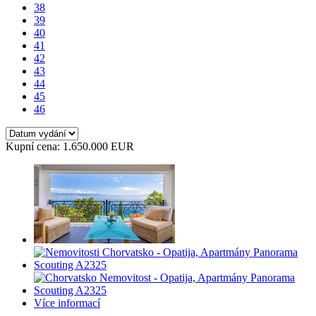
38
39
40
41
42
43
44
45
46
Kupní cena: 1.650.000 EUR
Více informací