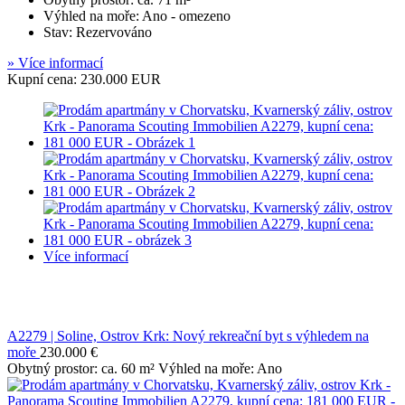
Výhled na moře: Ano - omezeno
Stav: Rezervováno
» Více informací
Kupní cena: 230.000 EUR
Více informací
A2279 | Soline, Ostrov Krk: Nový rekreační byt s výhledem na
moře
230.000 €
Obytný prostor: ca. 60 m² Výhled na moře: Ano