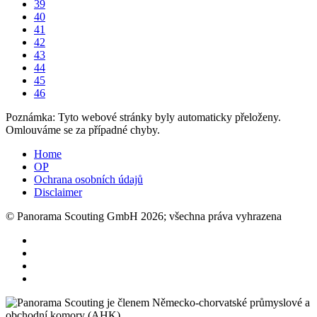
39
40
41
42
43
44
45
46
Poznámka: Tyto webové stránky byly automaticky přeloženy.
Omlouváme se za případné chyby.
Home
OP
Ochrana osobních údajů
Disclaimer
© Panorama Scouting GmbH 2026; všechna práva vyhrazena