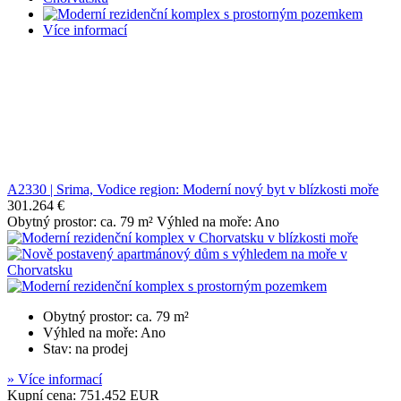
Více informací
A2330 | Srima, Vodice region: Moderní nový byt v blízkosti moře
301.264 €
Obytný prostor: ca. 79 m² Výhled na moře: Ano
Obytný prostor: ca. 79 m²
Výhled na moře: Ano
Stav: na prodej
» Více informací
Kupní cena: 751.452 EUR