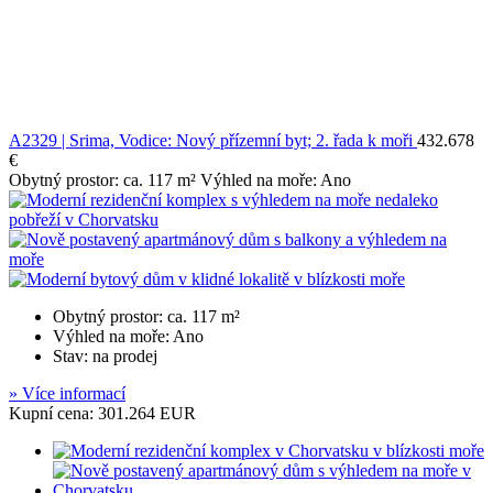
A2329 | Srima, Vodice: Nový přízemní byt; 2. řada k moři
432.678
€
Obytný prostor: ca. 117 m² Výhled na moře: Ano
Obytný prostor: ca. 117 m²
Výhled na moře: Ano
Stav: na prodej
» Více informací
Kupní cena: 301.264 EUR