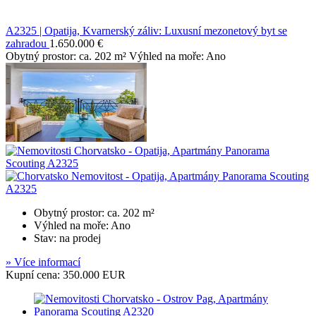
A2325 | Opatija, Kvarnerský záliv: Luxusní mezonetový byt se
zahradou
1.650.000 €
Obytný prostor: ca. 202 m² Výhled na moře: Ano
Obytný prostor: ca. 202 m²
Výhled na moře: Ano
Stav: na prodej
» Více informací
Kupní cena: 350.000 EUR