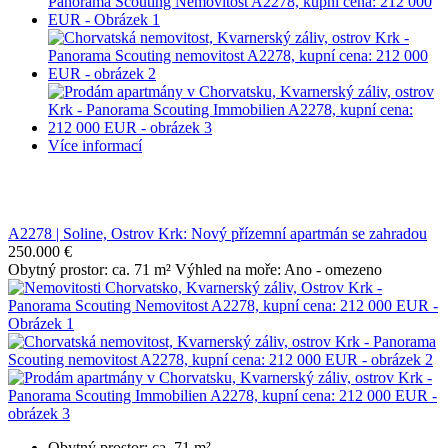
Více informací
A2278 | Soline, Ostrov Krk: Nový přízemní apartmán se zahradou
250.000 €
Obytný prostor: ca. 71 m² Výhled na moře: Ano - omezeno
Obytný prostor: ca. 71 m²