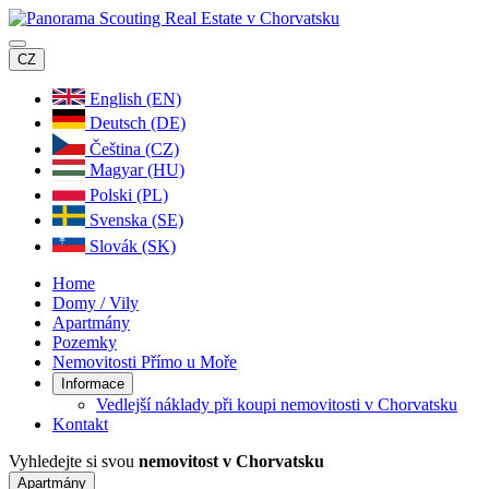
CZ
English (EN)
Deutsch (DE)
Čeština (CZ)
Magyar (HU)
Polski (PL)
Svenska (SE)
Slovák (SK)
Home
Domy / Vily
Apartmány
Pozemky
Nemovitosti Přímo u Moře
Informace
Vedlejší náklady při koupi nemovitosti v Chorvatsku
Kontakt
Vyhledejte si svou
nemovitost v Chorvatsku
Apartmány