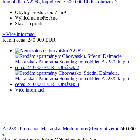
Obytný prostor: ca. 71 m²
Výhled na moře: Ano
Stav: na prodej
» Více informací
Kupní cena: 240.000 EUR
Více informací
A2289 | Promajna, Makarska: Moderní nový byt v přízemí
240.000
€
Obytný prostor: ca. 64 m² Výhled na moře: Ano