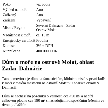
Pokoj
viz popis
Výhled na moře
Ano
Zařízený
Ano
Zařízení
Vybavení
Severní Dalmácie - Zadar
Místo / Region
Ostrov Molat
Vzdálenost k moři
ca. 15 m
Energetický certifikát
Probíhá
Komise
3% + DPH
Kupní cena
400.000 EUR
Dům u moře na ostrově Molat, oblast
Zadar-Dalmácie
Tato nemovitost je dům na fantastickém, klidném místě v první řadě
k moři v malém městečku na ostrově Molat v Zadarské oblasti v
Dalmácii.
Dům se nachází na pozemku o velikosti cca 450 m² a nabízí
celkovou plochu cca 180 m² s následujícím dispozičním řešením ve
dvou podlažích: