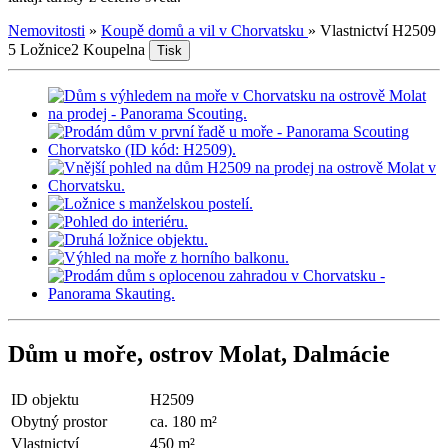
Nemovitosti
»
Koupě domů a vil v Chorvatsku
»
Vlastnictví H2509
5 Ložnice
2 Koupelna
Tisk
Dům u moře, ostrov Molat, Dalmácie
ID objektu
H2509
Obytný prostor
ca. 180 m²
Vlastnictví
450 m²