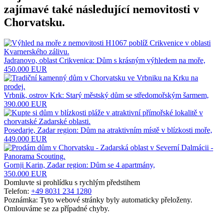
zajímavé také následující
nemovitosti v
Chorvatsku
.
Jadranovo, oblast Crikvenica: Dům s krásným výhledem na moře,
450.000 EUR
Vrbnik, ostrov Krk: Starý městský dům se středomořským šarmem,
390.000 EUR
Posedarje, Zadar region: Dům na atraktivním místě v blízkosti moře,
449.000 EUR
Gornji Karin, Zadar region: Dům se 4 apartmány,
350.000 EUR
Domluvte si prohlídku s rychlým předstihem
Telefon:
+49 8031 234 1280
Poznámka: Tyto webové stránky byly automaticky přeloženy.
Omlouváme se za případné chyby.