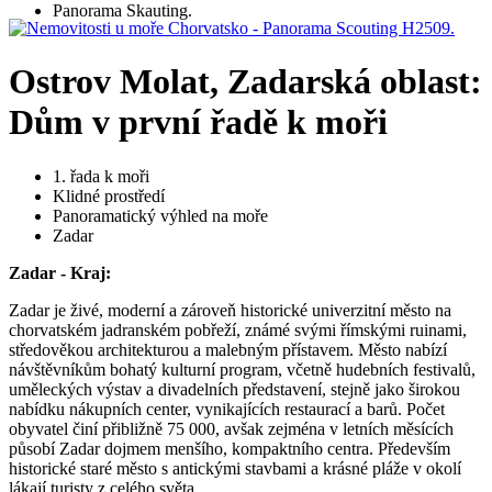
Ostrov Molat, Zadarská oblast:
Dům v první řadě k moři
1. řada k moři
Klidné prostředí
Panoramatický výhled na moře
Zadar
Zadar - Kraj:
Zadar je živé, moderní a zároveň historické univerzitní město na
chorvatském jadranském pobřeží, známé svými římskými ruinami,
středověkou architekturou a malebným přístavem. Město nabízí
návštěvníkům bohatý kulturní program, včetně hudebních festivalů,
uměleckých výstav a divadelních představení, stejně jako širokou
nabídku nákupních center, vynikajících restaurací a barů. Počet
obyvatel činí přibližně 75 000, avšak zejména v letních měsících
působí Zadar dojmem menšího, kompaktního centra. Především
historické staré město s antickými stavbami a krásné pláže v okolí
lákají turisty z celého světa.