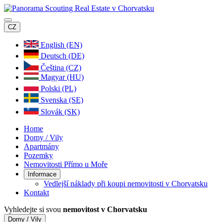
CZ
English (EN)
Deutsch (DE)
Čeština (CZ)
Magyar (HU)
Polski (PL)
Svenska (SE)
Slovák (SK)
Home
Domy / Vily
Apartmány
Pozemky
Nemovitosti Přímo u Moře
Informace
Vedlejší náklady při koupi nemovitosti v Chorvatsku
Kontakt
Vyhledejte si svou
nemovitost v Chorvatsku
Domy / Vily