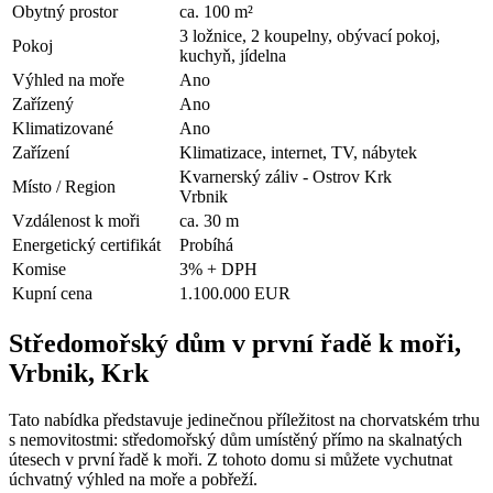
Obytný prostor
ca. 100 m²
3 ložnice, 2 koupelny, obývací pokoj,
Pokoj
kuchyň, jídelna
Výhled na moře
Ano
Zařízený
Ano
Klimatizované
Ano
Zařízení
Klimatizace, internet, TV, nábytek
Kvarnerský záliv - Ostrov Krk
Místo / Region
Vrbnik
Vzdálenost k moři
ca. 30 m
Energetický certifikát
Probíhá
Komise
3% + DPH
Kupní cena
1.100.000 EUR
Středomořský dům v první řadě k moři,
Vrbnik, Krk
Tato nabídka představuje jedinečnou příležitost na chorvatském trhu
s nemovitostmi: středomořský dům umístěný přímo na skalnatých
útesech v první řadě k moři. Z tohoto domu si můžete vychutnat
úchvatný výhled na moře a pobřeží.