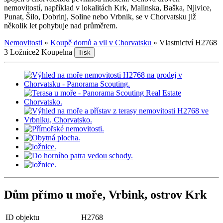
nemovitostí, například v lokalitách Krk, Malinska, Baška, Njivice,
Punat, Šilo, Dobrinj, Soline nebo Vrbnik, se v Chorvatsku již
několik let pohybuje nad průměrem.
Nemovitosti
»
Koupě domů a vil v Chorvatsku
»
Vlastnictví H2768
3 Ložnice
2 Koupelna
Tisk
Dům přímo u moře, Vrbink, ostrov Krk
ID objektu
H2768