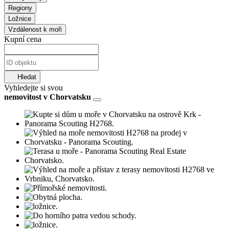
Regiony
Ložnice
Vzdálenost k moři
Kupní cena
Hledat
Vyhledejte si svou
nemovitost v Chorvatsku