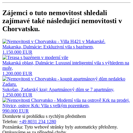
Zájemci o tuto nemovitost shledali
zajímavé také následující
nemovitosti v
Chorvatsku
.
Makarska, Dalmácie: Exkluzivní vila s bazénem,
1.150.000 EUR
Makarská oblast, Dalmácie: Luxusní inteligentní vila s výhledem na
moře,
1.200.000 EUR
Sukošan, Zadarský kraj: Apartmánový dům se 7 apartmány,
1.250.000 EUR
Njivice, ostrov Krk: Vila s velkým pozemkem,
990.000 EUR
Domluvte si prohlídku s rychlým předstihem
Telefon:
+49 8031 234 1280
Poznámka: Tyto webové stránky byly automaticky přeloženy.
Omlouváme se za případné chyby.