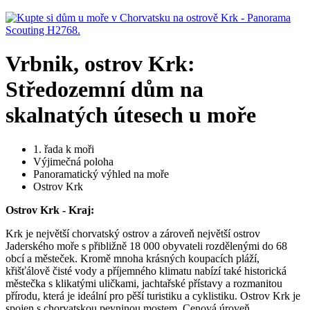
Vrbnik, ostrov Krk:
Středozemní dům na
skalnatých útesech u moře
1. řada k moři
Výjimečná poloha
Panoramatický výhled na moře
Ostrov Krk
Ostrov Krk - Kraj:
Krk je největší chorvatský ostrov a zároveň největší ostrov
Jaderského moře s přibližně 18 000 obyvateli rozdělenými do 68
obcí a městeček. Kromě mnoha krásných koupacích pláží,
křišťálově čisté vody a příjemného klimatu nabízí také historická
městečka s klikatými uličkami, jachtařské přístavy a rozmanitou
přírodu, která je ideální pro pěší turistiku a cyklistiku. Ostrov Krk je
spojen s chorvatskou pevninou mostem. Cenová úroveň