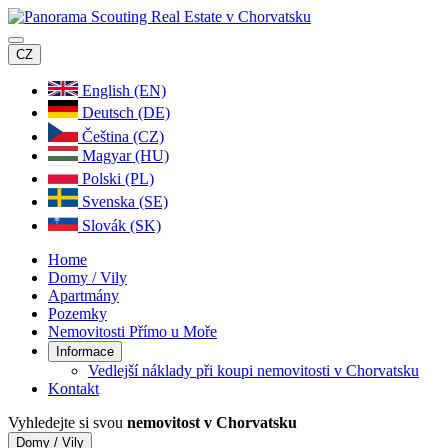
CZ
English (EN)
Deutsch (DE)
Čeština (CZ)
Magyar (HU)
Polski (PL)
Svenska (SE)
Slovák (SK)
Home
Domy / Vily
Apartmány
Pozemky
Nemovitosti Přímo u Moře
Informace
Vedlejší náklady při koupi nemovitosti v Chorvatsku
Kontakt
Vyhledejte si svou
nemovitost v Chorvatsku
Domy / Vily