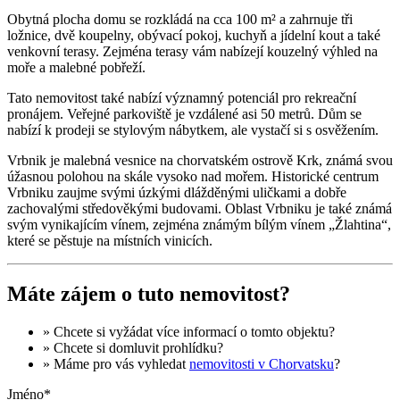
Obytná plocha domu se rozkládá na cca 100 m² a zahrnuje tři
ložnice, dvě koupelny, obývací pokoj, kuchyň a jídelní kout a také
venkovní terasy. Zejména terasy vám nabízejí kouzelný výhled na
moře a malebné pobřeží.
Tato nemovitost také nabízí významný potenciál pro rekreační
pronájem. Veřejné parkoviště je vzdálené asi 50 metrů. Dům se
nabízí k prodeji se stylovým nábytkem, ale vystačí si s osvěžením.
Vrbnik je malebná vesnice na chorvatském ostrově Krk, známá svou
úžasnou polohou na skále vysoko nad mořem. Historické centrum
Vrbniku zaujme svými úzkými dlážděnými uličkami a dobře
zachovalými středověkými budovami. Oblast Vrbniku je také známá
svým vynikajícím vínem, zejména známým bílým vínem „Žlahtina“,
které se pěstuje na místních vinicích.
Máte zájem o tuto nemovitost?
» Chcete si vyžádat
více informací
o tomto objektu?
» Chcete si domluvit
prohlídku
?
» Máme pro vás vyhledat
nemovitosti v Chorvatsku
?
Jméno*