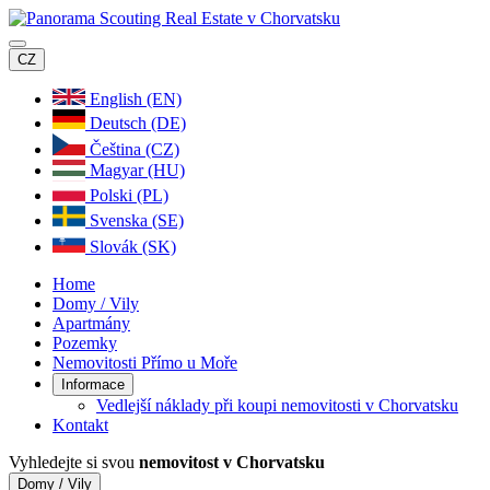
CZ
English (EN)
Deutsch (DE)
Čeština (CZ)
Magyar (HU)
Polski (PL)
Svenska (SE)
Slovák (SK)
Home
Domy / Vily
Apartmány
Pozemky
Nemovitosti Přímo u Moře
Informace
Vedlejší náklady při koupi nemovitosti v Chorvatsku
Kontakt
Vyhledejte si svou
nemovitost v Chorvatsku
Domy / Vily