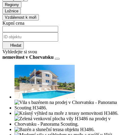
Regiony
Ložnice
Vzdálenost k moři
Kupní cena
Hledat
Vyhledejte si svou
nemovitost v Chorvatsku