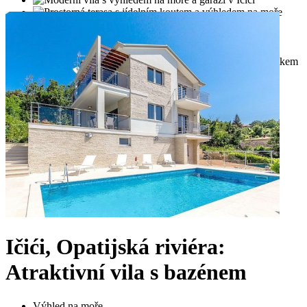
Ičići, Opatijská riviéra:
Atraktivní vila s bazénem
Výhled na moře