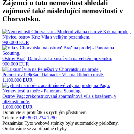
Zájemci o tuto nemovitost shledali
zajímavé také následující
nemovitosti v
Chorvatsku
.
Njivice, ostrov Krk: Vila s velkým pozemkem,
990.000 EUR
Ostrov Brač, Dalmácie: Luxusní vila na velkém pozemku,
900.000 EUR
Poloostrov Pelješac, Dalmácie: Vila na klidném místě,
1.100.000 EUR
Ostrov Pag: zrekonstruovaná apartmánová vila s bazénem, ​​v
blízkosti moře,
1.000.000 EUR
Domluvte si prohlídku s rychlým předstihem
Telefon:
+49 8031 234 1280
Poznámka: Tyto webové stránky byly automaticky přeloženy.
Omlouváme se za případné chyby.