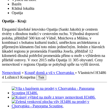
Bazén
Klidná lokalita
Opatija
Opatija - Kraj:
Elegantní lázeňské letovisko Opatija (Sankt Jakobi) je centrem
riviéry s dlouhou tradicí v cestovním ruchu. Výhodná dopravní
poloha, přibližně 500 km od Vídně, Mnichova a Milána, v
kombinaci s bohatou kulturní tradicí, uměleckou architekturou a
příjemným klimatem činí toto místo jedinečným. Jedním z hlavních
lákadel regionu je promenáda Františka Josefa, přibližně 12
kilometrů dlouhá pobřežní promenáda přímo u moře s výhledem na
přilehlé ostrovy. V roce 2015 měla Opatija 11 305 obyvatel. Ceny
nemovitostí v regionu Opatija se pohybují spíše na vyšší úrovni.
Nemovitosti
»
Koupě domů a vil v Chorvatsku
»
Vlastnictví H3486
4 Ložnice
3 Koupelna
Tisk