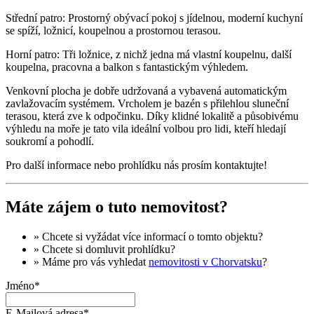
Střední patro: Prostorný obývací pokoj s jídelnou, moderní kuchyní
se spíží, ložnicí, koupelnou a prostornou terasou.
Horní patro: Tři ložnice, z nichž jedna má vlastní koupelnu, další
koupelna, pracovna a balkon s fantastickým výhledem.
Venkovní plocha je dobře udržovaná a vybavená automatickým
zavlažovacím systémem. Vrcholem je bazén s přilehlou sluneční
terasou, která zve k odpočinku. Díky klidné lokalitě a působivému
výhledu na moře je tato vila ideální volbou pro lidi, kteří hledají
soukromí a pohodlí.
Pro další informace nebo prohlídku nás prosím kontaktujte!
Máte zájem o tuto nemovitost?
» Chcete si vyžádat
více informací
o tomto objektu?
» Chcete si domluvit
prohlídku
?
» Máme pro vás vyhledat
nemovitosti v Chorvatsku
?
Jméno*
E-Mailová adresa*