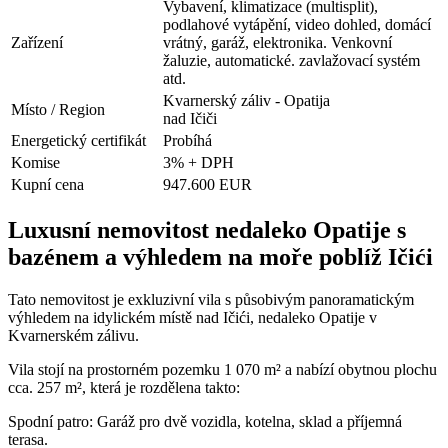
Vybavení, klimatizace (multisplit),
podlahové vytápění, video dohled, domácí
Zařízení
vrátný, garáž, elektronika. Venkovní
žaluzie, automatické. zavlažovací systém
atd.
Kvarnerský záliv - Opatija
Místo / Region
nad Ičiči
Energetický certifikát
Probíhá
Komise
3% + DPH
Kupní cena
947.600 EUR
Luxusní nemovitost nedaleko Opatije s
bazénem a výhledem na moře poblíž Ičići
Tato nemovitost je exkluzivní vila s působivým panoramatickým
výhledem na idylickém místě nad Ičići, nedaleko Opatije v
Kvarnerském zálivu.
Vila stojí na prostorném pozemku 1 070 m² a nabízí obytnou plochu
cca. 257 m², která je rozdělena takto:
Spodní patro: Garáž pro dvě vozidla, kotelna, sklad a příjemná
terasa.