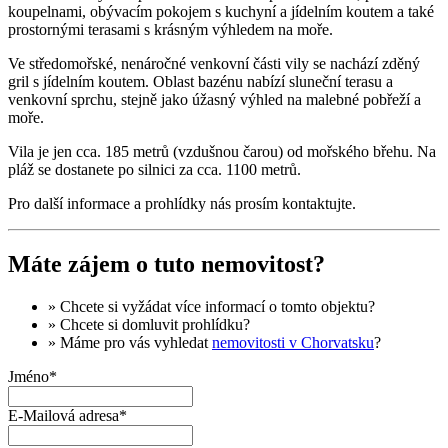
koupelnami, obývacím pokojem s kuchyní a jídelním koutem a také
prostornými terasami s krásným výhledem na moře.
Ve středomořské, nenáročné venkovní části vily se nachází zděný
gril s jídelním koutem. Oblast bazénu nabízí sluneční terasu a
venkovní sprchu, stejně jako úžasný výhled na malebné pobřeží a
moře.
Vila je jen cca. 185 metrů (vzdušnou čarou) od mořského břehu. Na
pláž se dostanete po silnici za cca. 1100 metrů.
Pro další informace a prohlídky nás prosím kontaktujte.
Máte zájem o tuto nemovitost?
» Chcete si vyžádat
více informací
o tomto objektu?
» Chcete si domluvit
prohlídku
?
» Máme pro vás vyhledat
nemovitosti v Chorvatsku
?
Jméno*
E-Mailová adresa*