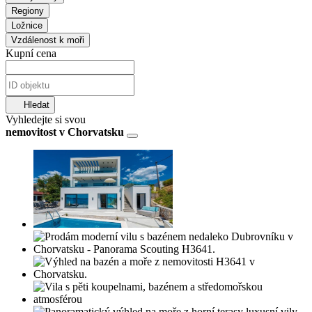
Regiony
Ložnice
Vzdálenost k moři
Kupní cena
Hledat
Vyhledejte si svou
nemovitost v Chorvatsku