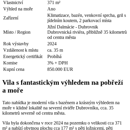
Vlastnictví
371 m²
Výhled na moře
Ano
Klimatizace, bazén, venkovní sprcha, gril s
Zařízení
jídelním koutem, 2 parkovací místa
Jižní Dalmácie - Dubrovnik
Místo / Region
Dubrovnická riviéra, přibližně 35 kilometrů
od centra města
Rok výstavby
2024
Vzdálenost k místu
ca. 35 m
Energetický certifikát
Probíhá
Komise
3% + DPH
Kupní cena
850.000 EUR
Vila s fantastickým výhledem na pobřeží
a moře
Tato nabídka je moderní vila s bazénem a krásným výhledem na
moře v klidné lokalitě na severní riviéře Dubrovníku, cca. 35
kilometrů severně od centra města.
Vila byla dokončena v roce 2024 na pozemku o velikosti cca 371
m² a nabízí obytnou plochu cca 177 m² s pěti ložnicemi, pěti