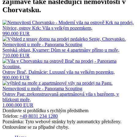
zajímavé také následující
nemovitosti v
Chorvatsku
.
Njivice, ostrov Krk: Vila s velkým pozemkem,
990.000 EUR
Senjská oblast, Kvarner: Dům se 4 apartmány přímo u moře,
710.000 EUR
Ostrov Brač, Dalmácie: Luxusní vila na velkém pozemku,
900.000 EUR
Ostrov Pag: zrekonstruovaná apartmánová vila s bazénem, ​​v
blízkosti moře,
1.000.000 EUR
Domluvte si prohlídku s rychlým předstihem
Telefon:
+49 8031 234 1280
Poznámka: Tyto webové stránky byly automaticky přeloženy.
Omlouváme se za případné chyby.