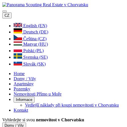
CZ
English (EN)
Deutsch (DE)
Čeština (CZ)
Magyar (HU)
Polski (PL)
Svenska (SE)
Slovák (SK)
Home
Domy / Vily
Apartmány
Pozemky
Nemovitosti Přímo u Moře
Informace
Vedlejší náklady při koupi nemovitosti v Chorvatsku
Kontakt
Vyhledejte si svou
nemovitost v Chorvatsku
Domy / Vily