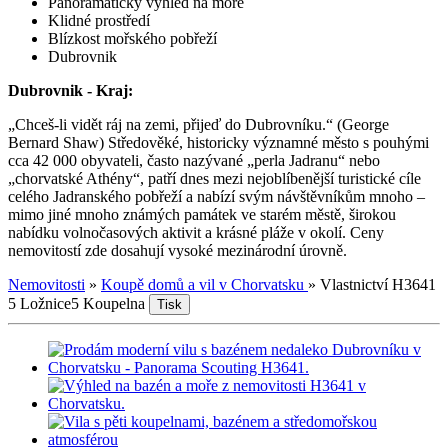
Panoramatický výhled na moře
Klidné prostředí
Blízkost mořského pobřeží
Dubrovnik
Dubrovnik - Kraj:
„Chceš-li vidět ráj na zemi, přijeď do Dubrovníku.“ (George
Bernard Shaw) Středověké, historicky významné město s pouhými
cca 42 000 obyvateli, často nazývané „perla Jadranu“ nebo
„chorvatské Athény“, patří dnes mezi nejoblíbenější turistické cíle
celého Jadranského pobřeží a nabízí svým návštěvníkům mnoho –
mimo jiné mnoho známých památek ve starém městě, širokou
nabídku volnočasových aktivit a krásné pláže v okolí. Ceny
nemovitostí zde dosahují vysoké mezinárodní úrovně.
Nemovitosti
»
Koupě domů a vil v Chorvatsku
»
Vlastnictví H3641
5 Ložnice
5 Koupelna
Tisk