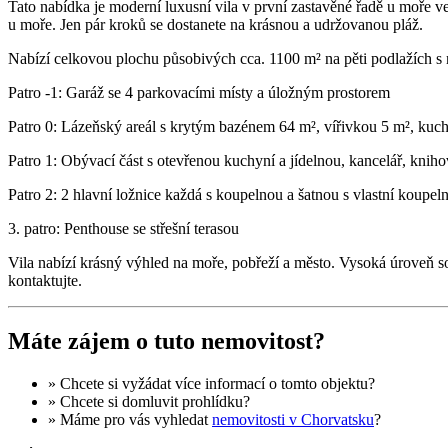
Tato nabídka je moderní luxusní vila v první zastavěné řadě u moře ve 
u moře. Jen pár kroků se dostanete na krásnou a udržovanou pláž.
Nabízí celkovou plochu působivých cca. 1100 m² na pěti podlažích s 
Patro -1: Garáž se 4 parkovacími místy a úložným prostorem
Patro 0: Lázeňský areál s krytým bazénem 64 m², vířivkou 5 m², ku
Patro 1: Obývací část s otevřenou kuchyní a jídelnou, kancelář, knih
Patro 2: 2 hlavní ložnice každá s koupelnou a šatnou s vlastní koupe
3. patro: Penthouse se střešní terasou
Vila nabízí krásný výhled na moře, pobřeží a město. Vysoká úroveň so
kontaktujte.
Máte zájem o tuto nemovitost?
» Chcete si vyžádat
více informací
o tomto objektu?
» Chcete si domluvit
prohlídku
?
» Máme pro vás vyhledat
nemovitosti v Chorvatsku
?