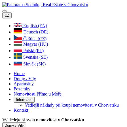
CZ
English (EN)
Deutsch (DE)
Čeština (CZ)
Magyar (HU)
Polski (PL)
Svenska (SE)
Slovák (SK)
Home
Domy / Vily
Apartmány
Pozemky
Nemovitosti Přímo u Moře
Informace
Vedlejší náklady při koupi nemovitosti v Chorvatsku
Kontakt
Vyhledejte si svou
nemovitost v Chorvatsku
Domy / Vily