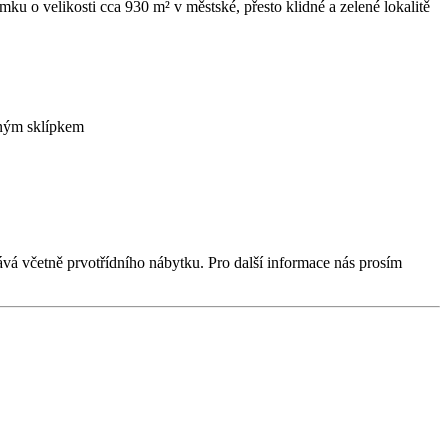
mku o velikosti cca 930 m² v městské, přesto klidné a zelené lokalitě
nným sklípkem
ává včetně prvotřídního nábytku. Pro další informace nás prosím