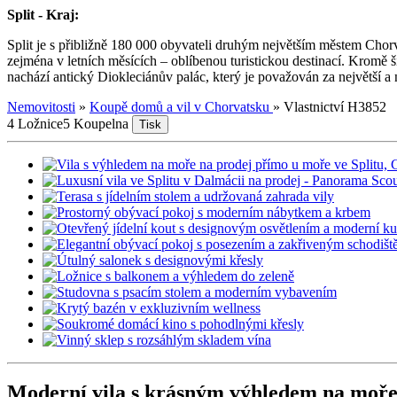
Split - Kraj:
Split je s přibližně 180 000 obyvateli druhým největším městem Chor
zejména v letních měsících – oblíbenou turistickou destinací. Kromě š
nachází antický Diokleciánův palác, který je považován za největší a
Nemovitosti
»
Koupě domů a vil v Chorvatsku
»
Vlastnictví H3852
4 Ložnice
5 Koupelna
Tisk
Moderní vila s krásným výhledem na moře 