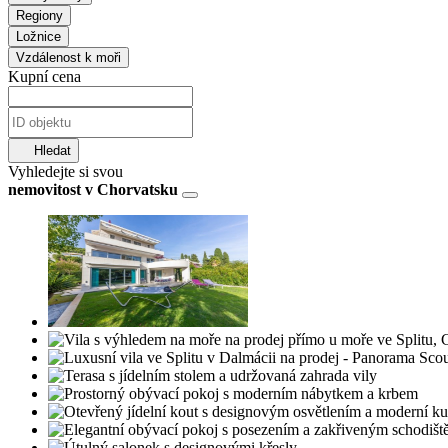
Regiony
Ložnice
Vzdálenost k moři
Kupní cena
Hledat
Vyhledejte si svou
nemovitost v Chorvatsku