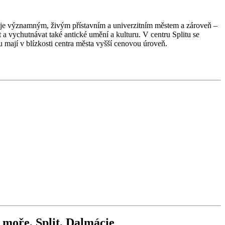
it je významným, živým přístavním a univerzitním městem a zároveň –
 a vychutnávat také antické umění a kulturu. V centru Splitu se
 mají v blízkosti centra města vyšší cenovou úroveň.
moře, Split, Dalmácie