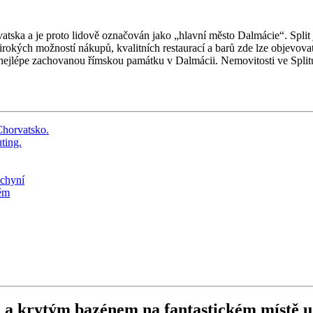
vatska a je proto lidově označován jako „hlavní město Dalmácie“. Spl
irokých možností nákupů, kvalitních restaurací a barů zde lze objevovat
 nejlépe zachovanou římskou památku v Dalmácii. Nemovitosti ve Splitu
a krytým bazénem na fantastickém místě u 