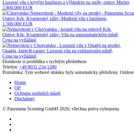
Luxusní vila s krytým bazénem a výhledem na moře, ostrov Murter,
2.800.000 EUR
Ostrov Krk, Kvarnerský záliv: Moderní vila s bazénem,
1.500.000 EUR
Ostrov Krk, Kvarnerský záliv: Vila na panoramatickém místě,
Cena na vyžádání
Opatija, Istrie/Kvarner: Luxusní vila na exkluzivním místě,
Cena na vyžádání
Domluvte si prohlídku s rychlým předstihem
Telefon:
+49 8031 234 1280
Poznámka: Tyto webové stránky byly automaticky přeloženy. Omlouv
Home
OP
Ochrana osobních údajů
Disclaimer
© Panorama Scouting GmbH 2026; všechna práva vyhrazena