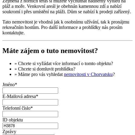
Zejména z horních teras si můžete vychutnat nádherný výhled na
pláž a moře. Venkovní areál je obehnán kamennou zdí a nabízí
soukromí i přes umístění na pláži. Dům se nabízí k prodeji zařízený.
Tato nemovitost je vhodná jak k osobnímu užívání, tak k pronájmu
rekreačním hostům. Pro další informace a prohlídky nás prosím
kontaktujte.
Máte zájem o tuto nemovitost?
» Chcete si vyžádat
více informací
o tomto objektu?
» Chcete si domluvit
prohlídku
?
» Máme pro vás vyhledat
nemovitosti v Chorvatsku
?
Jméno*
E-Mailová adresa*
Telefonní číslo*
ID objektu
Zprávy