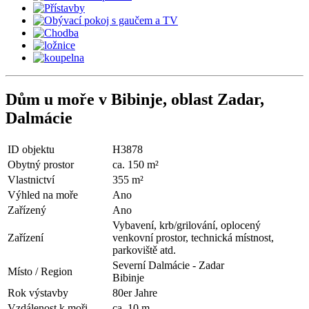
Dům u moře v Bibinje, oblast Zadar,
Dalmácie
ID objektu
H3878
Obytný prostor
ca. 150 m²
Vlastnictví
355 m²
Výhled na moře
Ano
Zařízený
Ano
Vybavení, krb/grilování, oplocený
Zařízení
venkovní prostor, technická místnost,
parkoviště atd.
Severní Dalmácie - Zadar
Místo / Region
Bibinje
Rok výstavby
80er Jahre
Vzdálenost k moři
ca. 10 m