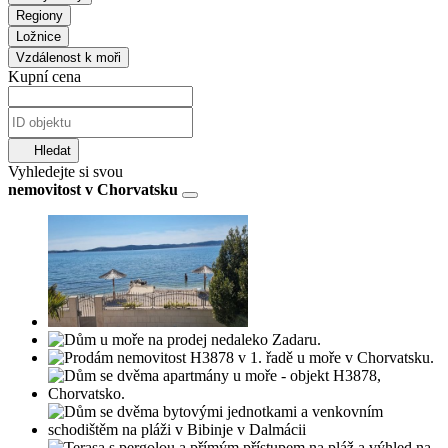
Regiony
Ložnice
Vzdálenost k moři
Kupní cena
Hledat
Vyhledejte si svou
nemovitost v Chorvatsku