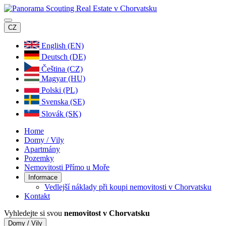
CZ
English (EN)
Deutsch (DE)
Čeština (CZ)
Magyar (HU)
Polski (PL)
Svenska (SE)
Slovák (SK)
Home
Domy / Vily
Apartmány
Pozemky
Nemovitosti Přímo u Moře
Informace
Vedlejší náklady při koupi nemovitosti v Chorvatsku
Kontakt
Vyhledejte si svou
nemovitost v Chorvatsku
Domy / Vily