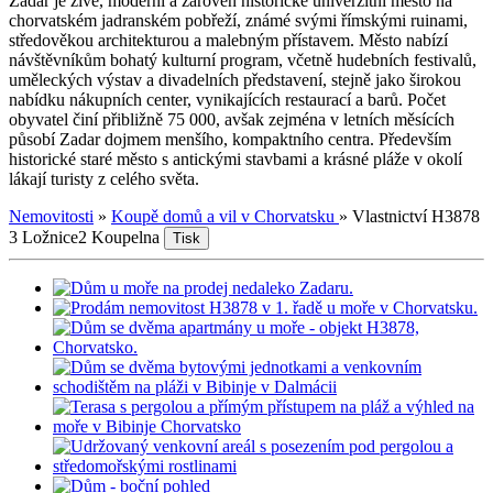
Zadar je živé, moderní a zároveň historické univerzitní město na
chorvatském jadranském pobřeží, známé svými římskými ruinami,
středověkou architekturou a malebným přístavem. Město nabízí
návštěvníkům bohatý kulturní program, včetně hudebních festivalů,
uměleckých výstav a divadelních představení, stejně jako širokou
nabídku nákupních center, vynikajících restaurací a barů. Počet
obyvatel činí přibližně 75 000, avšak zejména v letních měsících
působí Zadar dojmem menšího, kompaktního centra. Především
historické staré město s antickými stavbami a krásné pláže v okolí
lákají turisty z celého světa.
Nemovitosti
»
Koupě domů a vil v Chorvatsku
»
Vlastnictví H3878
3 Ložnice
2 Koupelna
Tisk