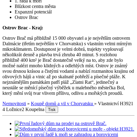
1. řada k moři
Blízkost centra města
Expanzní potenciál
Ostrov Brac
Ostrov Brac - Kraj:
Ostrov Brač má přibližně 15 000 obyvatel a je největším ostrovem
Dalmácie (třetím největším v Chorvatsku) s vlastním velmi mírným
mikroklimatem. Dostupnost je velmi dobrá, trajekty vyplouvají
několikrát denně a plavba trvá zhruba 40 minut. S rozlohou
přibližně 400 km² je Brač dostatečně velký na to, aby zde bylo
možné nalézt mnoho klidných a odlehlých míst. Ostrov je známý
svou drsnou krásou a čistými vodami a nabízí rozmanitou krajinu od
olivových hájů a vinic až po skalnaté pobřeží a písečné pláže. K
nejznámějším památkám patří pláž „Zlatni Rat“, jedinečný a
neustále se měnící písečný výběžek u malebného městečka Bol,
který mění svůj tvar vlivem přílivu, odlivu a mořských proudů.
Nemovitosti
»
Koupě domů a vil v Chorvatsku
»
Vlastnictví H3921
4 Ložnice
2 Koupelna
Tisk