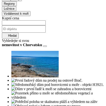
Regiony
Ložnice
Vzdálenost k moři
Kupní cena
Hledat
Vyhledejte si svou
nemovitost v Chorvatsku