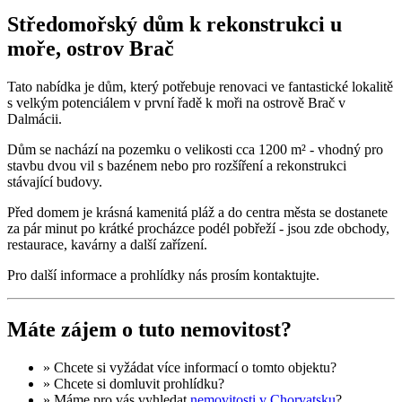
Středomořský dům k rekonstrukci u
moře, ostrov Brač
Tato nabídka je dům, který potřebuje renovaci ve fantastické lokalitě
s velkým potenciálem v první řadě k moři na ostrově Brač v
Dalmácii.
Dům se nachází na pozemku o velikosti cca 1200 m² - vhodný pro
stavbu dvou vil s bazénem nebo pro rozšíření a rekonstrukci
stávající budovy.
Před domem je krásná kamenitá pláž a do centra města se dostanete
za pár minut po krátké procházce podél pobřeží - jsou zde obchody,
restaurace, kavárny a další zařízení.
Pro další informace a prohlídky nás prosím kontaktujte.
Máte zájem o tuto nemovitost?
» Chcete si vyžádat
více informací
o tomto objektu?
» Chcete si domluvit
prohlídku
?
» Máme pro vás vyhledat
nemovitosti v Chorvatsku
?