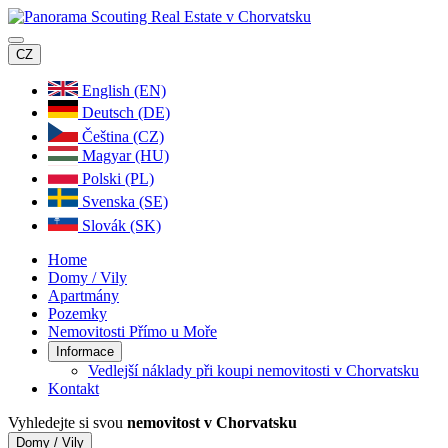
CZ
English (EN)
Deutsch (DE)
Čeština (CZ)
Magyar (HU)
Polski (PL)
Svenska (SE)
Slovák (SK)
Home
Domy / Vily
Apartmány
Pozemky
Nemovitosti Přímo u Moře
Informace
Vedlejší náklady při koupi nemovitosti v Chorvatsku
Kontakt
Vyhledejte si svou
nemovitost v Chorvatsku
Domy / Vily