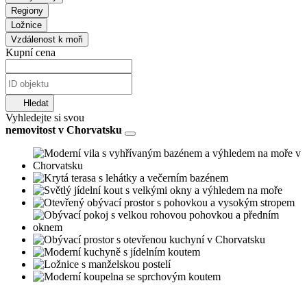
Regiony
Ložnice
Vzdálenost k moři
Kupní cena
Hledat
Vyhledejte si svou
nemovitost v Chorvatsku