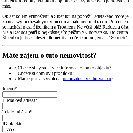
pro elektromobily. Nabídku doplňuje šest vyhrazených parkovacích
míst.
Oblast kolem Primoštenu a Šibeniku na pobřeží Jaderského moře je
známá svými rozsáhlými vinicemi a malebnými plážemi. Primošten
se nachází mezi Šibenikem a Trogirem; Největší pláž Raduca a část
Mala Raduca patří k nejkrásnějším plážím v Chorvatsku. Do centra
Šibeniku je to asi deset kilometrů a moře je odtud jen asi 180 metrů.
Máte zájem o tuto nemovitost?
» Chcete si vyžádat
více informací
o tomto objektu?
» Chcete si domluvit
prohlídku
?
» Máme pro vás vyhledat
nemovitosti v Chorvatsku
?
Jméno*
E-Mailová adresa*
Telefonní číslo*
ID objektu