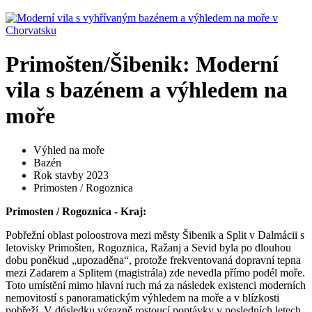
Primošten/Šibenik: Moderní
vila s bazénem a výhledem na
moře
Výhled na moře
Bazén
Rok stavby 2023
Primosten / Rogoznica
Primosten / Rogoznica - Kraj:
Pobřežní oblast poloostrova mezi městy Šibenik a Split v Dalmácii s
letovisky Primošten, Rogoznica, Ražanj a Sevid byla po dlouhou
dobu poněkud „upozaděna“, protože frekventovaná dopravní tepna
mezi Zadarem a Splitem (magistrála) zde nevedla přímo podél moře.
Toto umístění mimo hlavní ruch má za následek existenci moderních
nemovitostí s panoramatickým výhledem na moře a v blízkosti
pobřeží. V důsledku výrazně rostoucí poptávky v posledních letech,