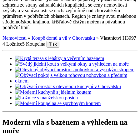
zejména ze strany zahraničních kupujících, se ceny nemovitostí
zvýšily a v současnosti se nacházejí mírně nad chorvatským
průměrem v pobřežních oblastech. Region je známý svou malebnou
středomořskou krajinou, křišťálově čistým mořem a půvabnou
pobřežní linií.
Nemovitosti
»
Koupě domů a vil v Chorvatsku
»
Vlastnictví H3997
4 Ložnice
5 Koupelna
Tisk
Moderní vila s bazénem a výhledem na
moře