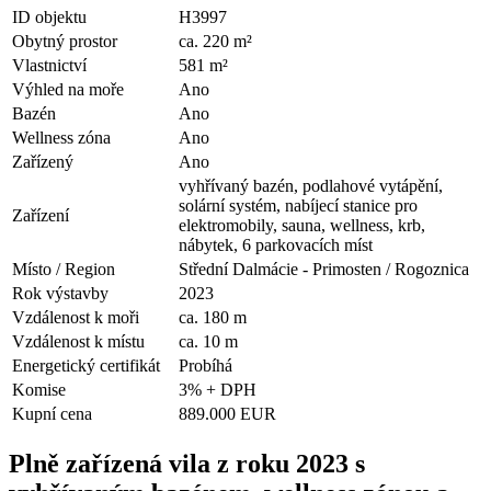
ID objektu
H3997
Obytný prostor
ca. 220 m²
Vlastnictví
581 m²
Výhled na moře
Ano
Bazén
Ano
Wellness zóna
Ano
Zařízený
Ano
vyhřívaný bazén, podlahové vytápění,
solární systém, nabíjecí stanice pro
Zařízení
elektromobily, sauna, wellness, krb,
nábytek, 6 parkovacích míst
Místo / Region
Střední Dalmácie - Primosten / Rogoznica
Rok výstavby
2023
Vzdálenost k moři
ca. 180 m
Vzdálenost k místu
ca. 10 m
Energetický certifikát
Probíhá
Komise
3% + DPH
Kupní cena
889.000 EUR
Plně zařízená vila z roku 2023 s