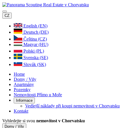
CZ
English (EN)
Deutsch (DE)
Čeština (CZ)
Magyar (HU)
Polski (PL)
Svenska (SE)
Slovák (SK)
Home
Domy / Vily
Apartmány
Pozemky
Nemovitosti Přímo u Moře
Informace
Vedlejší náklady při koupi nemovitosti v Chorvatsku
Kontakt
Vyhledejte si svou
nemovitost v Chorvatsku
Domy / Vily