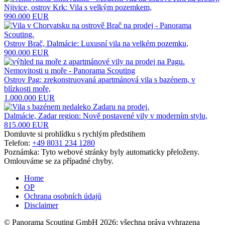
Njivice, ostrov Krk: Vila s velkým pozemkem,
990.000 EUR
Ostrov Brač, Dalmácie: Luxusní vila na velkém pozemku,
900.000 EUR
Ostrov Pag: zrekonstruovaná apartmánová vila s bazénem, ​​v
blízkosti moře,
1.000.000 EUR
Dalmácie, Zadar region: Nově postavené vily v moderním stylu,
815.000 EUR
Domluvte si prohlídku s rychlým předstihem
Telefon:
+49 8031 234 1280
Poznámka: Tyto webové stránky byly automaticky přeloženy.
Omlouváme se za případné chyby.
Home
OP
Ochrana osobních údajů
Disclaimer
© Panorama Scouting GmbH 2026; všechna práva vyhrazena