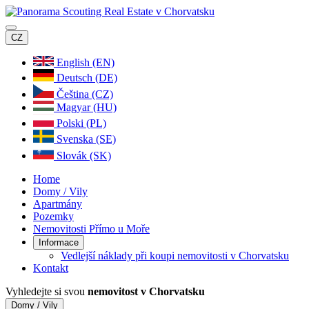
CZ
English (EN)
Deutsch (DE)
Čeština (CZ)
Magyar (HU)
Polski (PL)
Svenska (SE)
Slovák (SK)
Home
Domy / Vily
Apartmány
Pozemky
Nemovitosti Přímo u Moře
Informace
Vedlejší náklady při koupi nemovitosti v Chorvatsku
Kontakt
Vyhledejte si svou
nemovitost v Chorvatsku
Domy / Vily