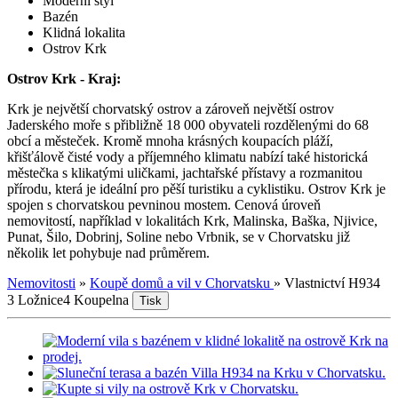
Moderní styl
Bazén
Klidná lokalita
Ostrov Krk
Ostrov Krk - Kraj:
Krk je největší chorvatský ostrov a zároveň největší ostrov
Jaderského moře s přibližně 18 000 obyvateli rozdělenými do 68
obcí a městeček. Kromě mnoha krásných koupacích pláží,
křišťálově čisté vody a příjemného klimatu nabízí také historická
městečka s klikatými uličkami, jachtařské přístavy a rozmanitou
přírodu, která je ideální pro pěší turistiku a cyklistiku. Ostrov Krk je
spojen s chorvatskou pevninou mostem. Cenová úroveň
nemovitostí, například v lokalitách Krk, Malinska, Baška, Njivice,
Punat, Šilo, Dobrinj, Soline nebo Vrbnik, se v Chorvatsku již
několik let pohybuje nad průměrem.
Nemovitosti
»
Koupě domů a vil v Chorvatsku
»
Vlastnictví H934
3 Ložnice
4 Koupelna
Tisk