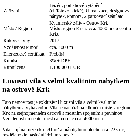
Bazén, podlahové vytápění
Zařízení
(el./fotovoltaické), klimatizace, designový
nábytek, komora, 2 parkovací stání atd.
Kvarnerský záliv - Ostrov Krk
Místo / Region
Místo: region Krk // cca. 4000 m do centra
Krku
Rok výstavby
2017
Vzdálenost k moři
cca. 4000 m
Energetický certifikát
Probíhá
Komise
3% + DPH
Kupní cena
1.100.000 EUR
Luxusní vila s velmi kvalitním nábytkem
na ostrově Krk
Tato nemovitost je exkluzivní luxusní vila s velmi kvalitním
nábytkem a vybavením. Vila se nachází na klidném místě v regionu
Krk na stejnojmenném ostrově s mostním spojením s pevninou.
Vzdálenost do centra města a moře je cca. 4000 metrů.
Vila stojí na pozemku 591 m² a má obytnou plochu cca. 223 m²,
rozděleno do následujících místností: