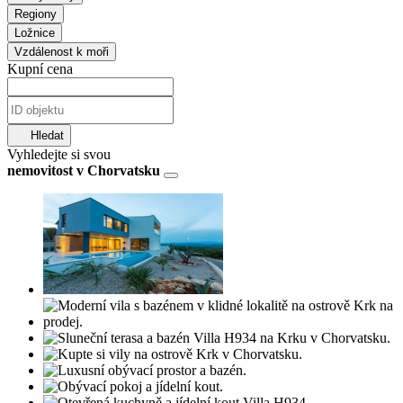
Regiony
Ložnice
Vzdálenost k moři
Kupní cena
Hledat
Vyhledejte si svou
nemovitost v Chorvatsku