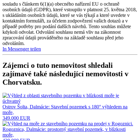
souladu s článkem 6(1)(a) obecného nařízení EU o ochraně
osobních údajů (GDPR), které vstoupilo v platnost 25. května 2018,
s ukládáním osobních údajů, které se vás týkají a které uvedete v
kontaktním formuláři, za účelem zodpovězení vašich dotazů a v
případě potřeby pro podání dalších návrhů. Tento souhlas můžete
kdykoli odvolat. Odvolání souhlasu nemá vliv na zákonnost
zpracování údajů prováděného na základě souhlasu před jeho
odvoláním.
In Messenger teilen
Zájemci o tuto nemovitost shledali
zajímavé také následující
nemovitosti v
Chorvatsku
.
Ostrov Šolta, Dalmácie: Stavební pozemek s 180° výhledem na
moře,
349.000 EUR
Rogoznica, Dalmácie: prostorný stavební pozemek, v blízkosti
moře,