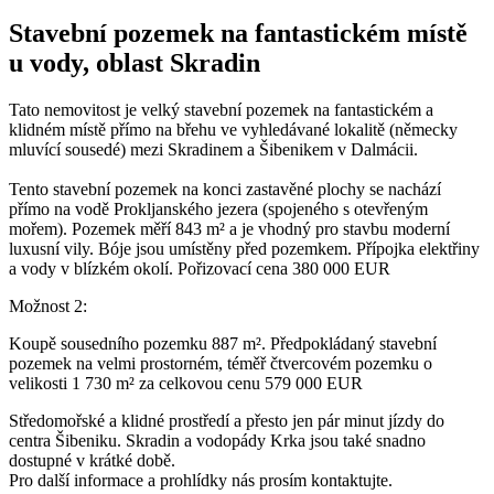
Stavební pozemek na fantastickém místě
u vody, oblast Skradin
Tato nemovitost je velký stavební pozemek na fantastickém a
klidném místě přímo na břehu ve vyhledávané lokalitě (německy
mluvící sousedé) mezi Skradinem a Šibenikem v Dalmácii.
Tento stavební pozemek na konci zastavěné plochy se nachází
přímo na vodě Prokljanského jezera (spojeného s otevřeným
mořem). Pozemek měří 843 m² a je vhodný pro stavbu moderní
luxusní vily. Bóje jsou umístěny před pozemkem. Přípojka elektřiny
a vody v blízkém okolí. Pořizovací cena 380 000 EUR
Možnost 2:
Koupě sousedního pozemku 887 m². Předpokládaný stavební
pozemek na velmi prostorném, téměř čtvercovém pozemku o
velikosti 1 730 m² za celkovou cenu 579 000 EUR
Středomořské a klidné prostředí a přesto jen pár minut jízdy do
centra Šibeniku. Skradin a vodopády Krka jsou také snadno
dostupné v krátké době.
Pro další informace a prohlídky nás prosím kontaktujte.