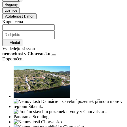
Regiony
Ložnice
Vzdálenost k moři
Kupní cena
Hledat
Vyhledejte si svou
nemovitost v Chorvatsku
Doporučení