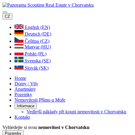
CZ
English (EN)
Deutsch (DE)
Čeština (CZ)
Magyar (HU)
Polski (PL)
Svenska (SE)
Slovák (SK)
Home
Domy / Vily
Apartmány
Pozemky
Nemovitosti Přímo u Moře
Informace
Vedlejší náklady při koupi nemovitosti v Chorvatsku
Kontakt
Vyhledejte si svou
nemovitost v Chorvatsku
Pozemky