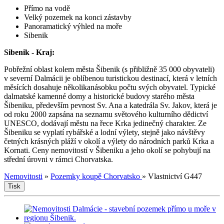
Přímo na vodě
Velký pozemek na konci zástavby
Panoramatický výhled na moře
Sibenik
Sibenik - Kraj:
Pobřežní oblast kolem města Šibenik (s přibližně 35 000 obyvateli)
v severní Dalmácii je oblíbenou turistickou destinací, která v letních
měsících dosahuje několikanásobku počtu svých obyvatel. Typické
dalmatské kamenné domy a historické budovy starého města
Šibeniku, především pevnost Sv. Ana a katedrála Sv. Jakov, která je
od roku 2000 zapsána na seznamu světového kulturního dědictví
UNESCO, dodávají městu na řece Krka jedinečný charakter. Ze
Šibeniku se vyplatí rybářské a lodní výlety, stejně jako návštěvy
četných krásných pláží v okolí a výlety do národních parků Krka a
Kornati. Ceny nemovitostí v Šibeniku a jeho okolí se pohybují na
střední úrovni v rámci Chorvatska.
Nemovitosti
»
Pozemky koupě Chorvatsko
»
Vlastnictví G447
Tisk