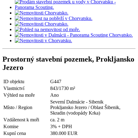
Prostorný stavební pozemek, Prokljansko
Jezero
ID objektu
G447
Vlastnictví
843/1730 m²
Výhled na moře
Ano
Severní Dalmácie - Sibenik
Místo / Region
Prokljansko Jezero / Oblast Šibenik,
Skradin (vodopády Krka)
Vzdálenost k moři
ca. 2 m
Komise
3% + DPH
Kupní cena
380.000 EUR