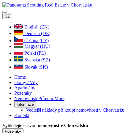
CZ
English (EN)
Deutsch (DE)
Čeština (CZ)
Magyar (HU)
Polski (PL)
Svenska (SE)
Slovák (SK)
Home
Domy / Vily
Apartmány
Pozemky
Nemovitosti Přímo u Moře
Informace
Vedlejší náklady při koupi nemovitosti v Chorvatsku
Kontakt
Vyhledejte si svou
nemovitost v Chorvatsku
Pozemky