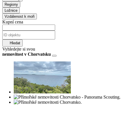
Regiony
Ložnice
Vzdálenost k moři
Kupní cena
Hledat
Vyhledejte si svou
nemovitost v Chorvatsku