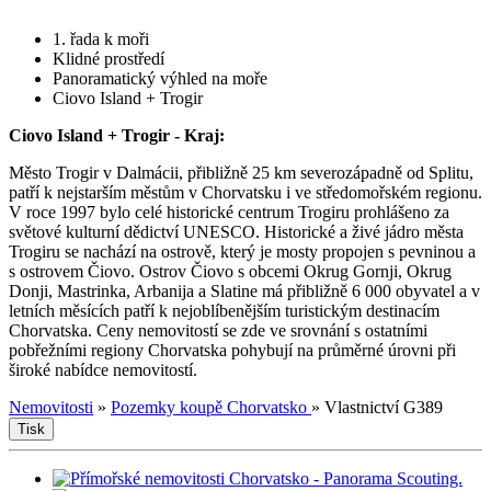
1. řada k moři
Klidné prostředí
Panoramatický výhled na moře
Ciovo Island + Trogir
Ciovo Island + Trogir - Kraj:
Město Trogir v Dalmácii, přibližně 25 km severozápadně od Splitu,
patří k nejstarším městům v Chorvatsku i ve středomořském regionu.
V roce 1997 bylo celé historické centrum Trogiru prohlášeno za
světové kulturní dědictví UNESCO. Historické a živé jádro města
Trogiru se nachází na ostrově, který je mosty propojen s pevninou a
s ostrovem Čiovo. Ostrov Čiovo s obcemi Okrug Gornji, Okrug
Donji, Mastrinka, Arbanija a Slatine má přibližně 6 000 obyvatel a v
letních měsících patří k nejoblíbenějším turistickým destinacím
Chorvatska. Ceny nemovitostí se zde ve srovnání s ostatními
pobřežními regiony Chorvatska pohybují na průměrné úrovni při
široké nabídce nemovitostí.
Nemovitosti
»
Pozemky koupě Chorvatsko
»
Vlastnictví G389
Tisk