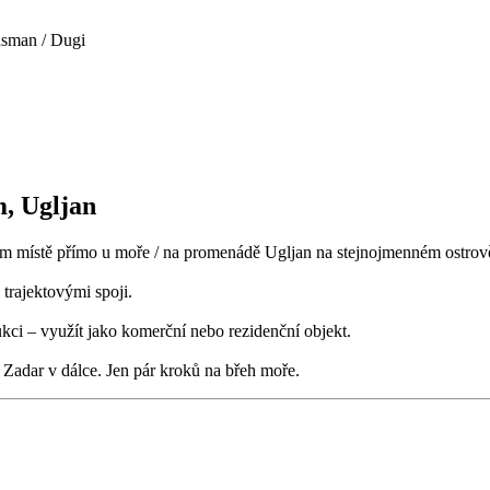
asman / Dugi
m, Ugljan
ém místě přímo u moře / na promenádě Ugljan na stejnojmenném ostrov
trajektovými spoji.
ukci – využít jako komerční nebo rezidenční objekt.
 Zadar v dálce. Jen pár kroků na břeh moře.