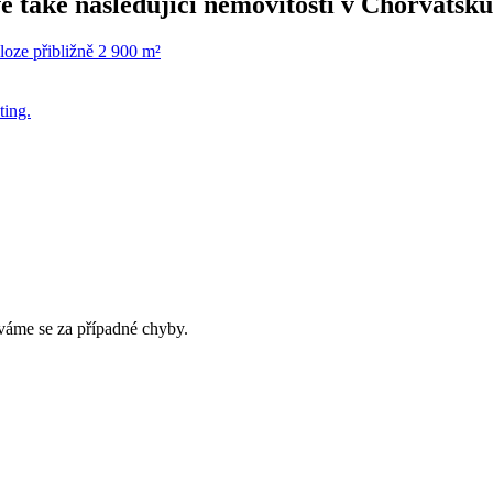
é také následující
nemovitosti v Chorvatsku
áme se za případné chyby.