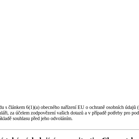
du s článkem 6(1)(a) obecného nařízení EU o ochraně osobních údajů (
muláři, za účelem zodpovězení vašich dotazů a v případě potřeby pro po
ákladě souhlasu před jeho odvoláním.