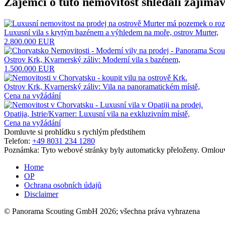
Zájemci o tuto nemovitost shledali zajímav
Luxusní vila s krytým bazénem a výhledem na moře, ostrov Murter,
2.800.000 EUR
Ostrov Krk, Kvarnerský záliv: Moderní vila s bazénem,
1.500.000 EUR
Ostrov Krk, Kvarnerský záliv: Vila na panoramatickém místě,
Cena na vyžádání
Opatija, Istrie/Kvarner: Luxusní vila na exkluzivním místě,
Cena na vyžádání
Domluvte si prohlídku s rychlým předstihem
Telefon:
+49 8031 234 1280
Poznámka: Tyto webové stránky byly automaticky přeloženy. Omlouv
Home
OP
Ochrana osobních údajů
Disclaimer
© Panorama Scouting GmbH 2026; všechna práva vyhrazena