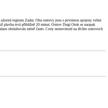
 zázemí regionu Zadar. Oba ostrovy jsou s pevninou spojeny velmi
mž plavba trvá přibližně 20 minut. Ostrov Dugi Otok se naopak
adaru obsluhován méně často. Ceny nemovitostí na těchto ostrovech