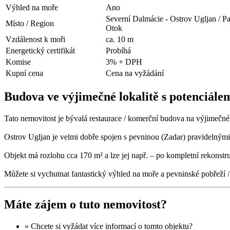
Výhled na moře
Ano
Severní Dalmácie - Ostrov Ugljan / P
Místo / Region
Otok
Vzdálenost k moři
ca. 10 m
Energetický certifikát
Probíhá
Komise
3% + DPH
Kupní cena
Cena na vyžádání
Budova ve výjimečné lokalitě s potenciále
Tato nemovitost je bývalá restaurace / komerční budova na výjimečn
Ostrov Ugljan je velmi dobře spojen s pevninou (Zadar) pravidelnými 
Objekt má rozlohu cca 170 m² a lze jej např. – po kompletní rekonstr
Můžete si vychutnat fantastický výhled na moře a pevninské pobřeží /
Máte zájem o tuto nemovitost?
» Chcete si vyžádat
více informací
o tomto objektu?