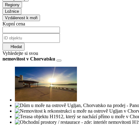
Regiony
Ložnice
Vzdálenost k moři
Kupní cena
Hledat
Vyhledejte si svou
nemovitost v Chorvatsku