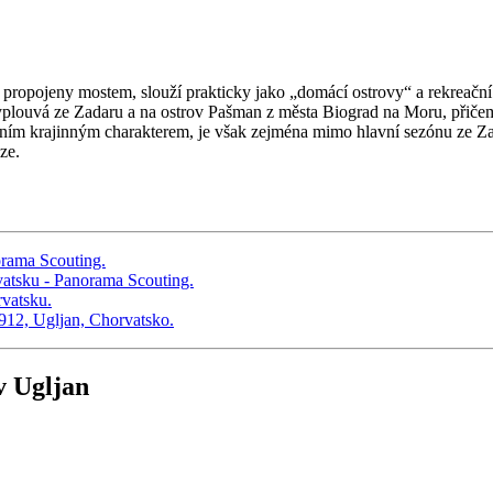
 propojeny mostem, slouží prakticky jako „domácí ostrovy“ a rekreační
vyplouvá ze Zadaru a na ostrov Pašman z města Biograd na Moru, přiče
ivním krajinným charakterem, je však zejména mimo hlavní sezónu ze Z
ze.
v Ugljan