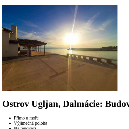
Ostrov Ugljan, Dalmácie: Budov
Přímo u moře
Výjimečná poloha
Na renovaci