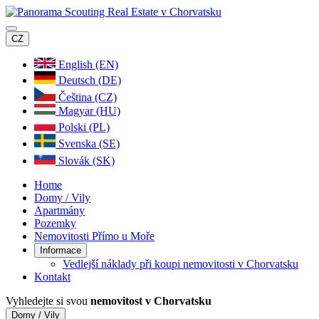
CZ
English (EN)
Deutsch (DE)
Čeština (CZ)
Magyar (HU)
Polski (PL)
Svenska (SE)
Slovák (SK)
Home
Domy / Vily
Apartmány
Pozemky
Nemovitosti Přímo u Moře
Informace
Vedlejší náklady při koupi nemovitosti v Chorvatsku
Kontakt
Vyhledejte si svou
nemovitost v Chorvatsku
Domy / Vily