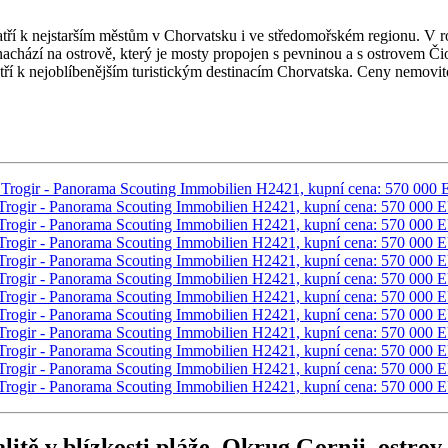
atří k nejstarším městům v Chorvatsku i ve středomořském regionu. V r
nachází na ostrově, který je mosty propojen s pevninou a s ostrovem 
patří k nejoblíbenějším turistickým destinacím Chorvatska. Ceny nemovit
itě v blízkosti pláže, Okrug Gornji, ostrov