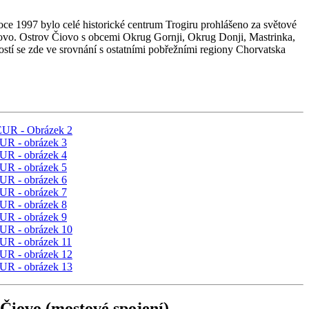
oce 1997 bylo celé historické centrum Trogiru prohlášeno za světové
Čiovo. Ostrov Čiovo s obcemi Okrug Gornji, Okrug Donji, Mastrinka,
ostí se zde ve srovnání s ostatními pobřežními regiony Chorvatska
 Čiovo (mostové spojení)