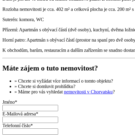
Rozloha nemovitosti je cca. 402 m² a celková plocha je cca. 200 m² s 
Suterén: komora, WC
Přízemí: Apartmán s obývací částí (dvě osoby), kuchyní, dvěma ložn
Horní patro: Apartmán s obývací částí (prostor na spaní pro dvě osoby
K obchodům, barům, restauracím a dalším zařízením se snadno dostan
Máte zájem o tuto nemovitost?
» Chcete si vyžádat
více informací
o tomto objektu?
» Chcete si domluvit
prohlídku
?
» Máme pro vás vyhledat
nemovitosti v Chorvatsku
?
Jméno*
E-Mailová adresa*
Telefonní číslo*