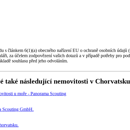
du s článkem 6(1)(a) obecného nařízení EU o ochraně osobních údajů (
muláři, za účelem zodpovězení vašich dotazů a v případě potřeby pro po
ákladě souhlasu před jeho odvoláním.
é také následující
nemovitosti v Chorvatsku