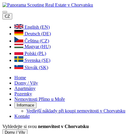
CZ
English (EN)
Deutsch (DE)
Čeština (CZ)
Magyar (HU)
Polski (PL)
Svenska (SE)
Slovák (SK)
Home
Domy / Vily
Apartmány
Pozemky
Nemovitosti Přímo u Moře
Informace
Vedlejší náklady při koupi nemovitosti v Chorvatsku
Kontakt
Vyhledejte si svou
nemovitost v Chorvatsku
Domy / Vily