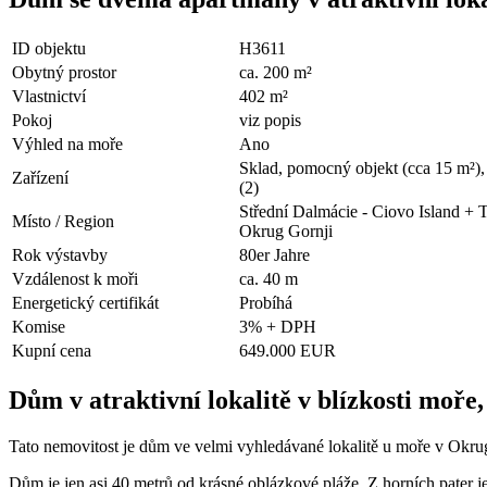
ID objektu
H3611
Obytný prostor
ca. 200 m²
Vlastnictví
402 m²
Pokoj
viz popis
Výhled na moře
Ano
Sklad, pomocný objekt (cca 15 m²), 
Zařízení
(2)
Střední Dalmácie - Ciovo Island + T
Místo / Region
Okrug Gornji
Rok výstavby
80er Jahre
Vzdálenost k moři
ca. 40 m
Energetický certifikát
Probíhá
Komise
3% + DPH
Kupní cena
649.000 EUR
Dům v atraktivní lokalitě v blízkosti moře
Tato nemovitost je dům ve velmi vyhledávané lokalitě u moře v Okru
Dům je jen asi 40 metrů od krásné oblázkové pláže. Z horních pater j