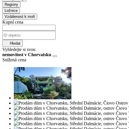
Regiony
Ložnice
Vzdálenost k moři
Kupní cena
Hledat
Vyhledejte si svou
nemovitost v Chorvatsku
Snížená cena