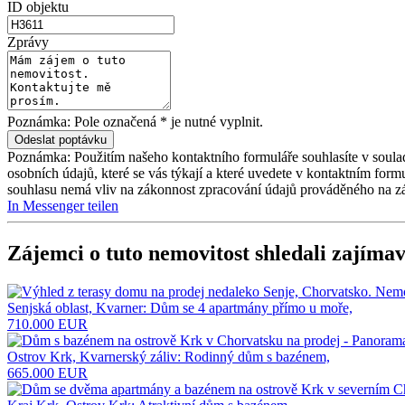
ID objektu
Zprávy
Poznámka: Pole označená * je nutné vyplnit.
Poznámka: Použitím našeho kontaktního formuláře souhlasíte v soula
osobních údajů, které se vás týkají a které uvedete v kontaktním for
souhlasu nemá vliv na zákonnost zpracování údajů prováděného na z
In Messenger teilen
Zájemci o tuto nemovitost shledali zajímav
Senjská oblast, Kvarner: Dům se 4 apartmány přímo u moře,
710.000 EUR
Ostrov Krk, Kvarnerský záliv: Rodinný dům s bazénem,
665.000 EUR