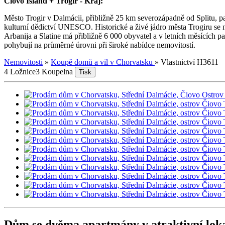
Ciovo Island + Trogir - Kraj:
Město Trogir v Dalmácii, přibližně 25 km severozápadně od Splitu, p
kulturní dědictví UNESCO. Historické a živé jádro města Trogiru se 
Arbanija a Slatine má přibližně 6 000 obyvatel a v letních měsících 
pohybují na průměrné úrovni při široké nabídce nemovitostí.
Nemovitosti
»
Koupě domů a vil v Chorvatsku
»
Vlastnictví H3611
4 Ložnice
3 Koupelna
Tisk
Dům se dvěma apartmány v atraktivní lokal