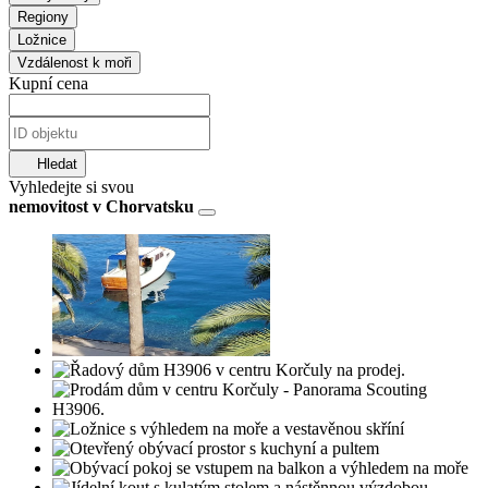
Regiony
Ložnice
Vzdálenost k moři
Kupní cena
Hledat
Vyhledejte si svou
nemovitost v Chorvatsku