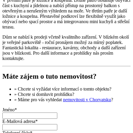
V prvním patře je ložnice a koupelna. Druhé patro obsahuje obývací
část s kuchyní a jídelnou a nabízí přístup na prostorný balkon s
otevřeným a nerušeným výhledem na moře. Ve třetím patře je další
ložnice a koupelna. Přestavěné podkroví lze flexibilně využít jako
obývací nebo spací prostor a má integrovanou mini kuchyň a střešní
terasu.
Dům se nabízí k prodeji včetně kvalitního zařízení. V blízkém okolí
je veřejné parkoviště - roční pronájem možný za mírný poplatek.
Fantastická lokalita - restaurace, kavárny, obchody a další zařízení
jsou v blízkosti. Pro další informace a prohlídky nás prosím
kontaktujte.
Máte zájem o tuto nemovitost?
» Chcete si vyžádat
více informací
o tomto objektu?
» Chcete si domluvit
prohlídku
?
» Máme pro vás vyhledat
nemovitosti v Chorvatsku
?
Jméno*
E-Mailová adresa*
Telefonní číslo*