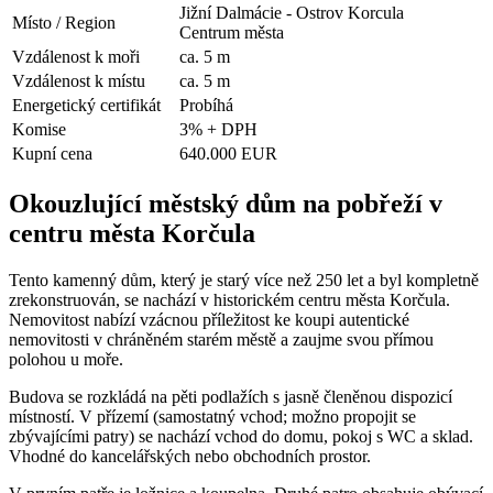
Jižní Dalmácie - Ostrov Korcula
Místo / Region
Centrum města
Vzdálenost k moři
ca. 5 m
Vzdálenost k místu
ca. 5 m
Energetický certifikát
Probíhá
Komise
3% + DPH
Kupní cena
640.000 EUR
Okouzlující městský dům na pobřeží v
centru města Korčula
Tento kamenný dům, který je starý více než 250 let a byl kompletně
zrekonstruován, se nachází v historickém centru města Korčula.
Nemovitost nabízí vzácnou příležitost ke koupi autentické
nemovitosti v chráněném starém městě a zaujme svou přímou
polohou u moře.
Budova se rozkládá na pěti podlažích s jasně členěnou dispozicí
místností. V přízemí (samostatný vchod; možno propojit se
zbývajícími patry) se nachází vchod do domu, pokoj s WC a sklad.
Vhodné do kancelářských nebo obchodních prostor.