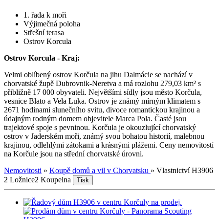
1. řada k moři
Výjimečná poloha
Střešní terasa
Ostrov Korcula
Ostrov Korcula - Kraj:
Velmi oblíbený ostrov Korčula na jihu Dalmácie se nachází v
chorvatské župě Dubrovnik-Neretva a má rozlohu 279,03 km² s
přibližně 17 000 obyvateli. Největšími sídly jsou město Korčula,
vesnice Blato a Vela Luka. Ostrov je známý mírným klimatem s
2671 hodinami slunečního svitu, divoce romantickou krajinou a
údajným rodným domem objevitele Marca Pola. Časté jsou
trajektové spoje s pevninou. Korčula je okouzlující chorvatský
ostrov v Jaderském moři, známý svou bohatou historií, malebnou
krajinou, odlehlými zátokami a krásnými plážemi. Ceny nemovitostí
na Korčule jsou na střední chorvatské úrovni.
Nemovitosti
»
Koupě domů a vil v Chorvatsku
»
Vlastnictví H3906
2 Ložnice
2 Koupelna
Tisk