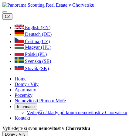
CZ
English (EN)
Deutsch (DE)
Čeština (CZ)
Magyar (HU)
Polski (PL)
Svenska (SE)
Slovák (SK)
Home
Domy / Vily
Apartmány
Pozemky
Nemovitosti Přímo u Moře
Informace
Vedlejší náklady při koupi nemovitosti v Chorvatsku
Kontakt
Vyhledejte si svou
nemovitost v Chorvatsku
Domy / Vily