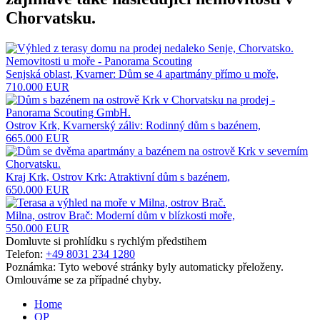
Chorvatsku
.
Senjská oblast, Kvarner: Dům se 4 apartmány přímo u moře,
710.000 EUR
Ostrov Krk, Kvarnerský záliv: Rodinný dům s bazénem,
665.000 EUR
Kraj Krk, Ostrov Krk: Atraktivní dům s bazénem,
650.000 EUR
Milna, ostrov Brač: Moderní dům v blízkosti moře,
550.000 EUR
Domluvte si prohlídku s rychlým předstihem
Telefon:
+49 8031 234 1280
Poznámka: Tyto webové stránky byly automaticky přeloženy.
Omlouváme se za případné chyby.
Home
OP